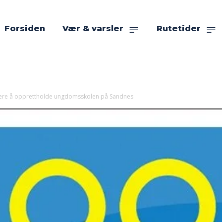
Forsiden
Vær & varsler
Rutetider
ere å opprettholde ungdomsskolen på Sandnes