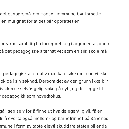
 det et spørsmål om Hadsel kommune bør forsette
 en mulighet for at det blir opprettet en
ndnes kan samtidig ha forregnet seg i argumentasjonen
e på det pedagogiske alternativet som en slik skole må
 et pedagogisk alternativ man kan søke om, noe vi ikke
 nok på i sin søknad. Dersom det av den grunn ikke blir
vtakerne selvfølgelig søke på nytt, og der legge til
tiv pedagogikk som hovedfokus.
i seg selv for å finne ut hva de egentlig vil, få en
l å overta også mellom- og barnetrinnet på Sandnes.
mune i form av tapte elevtilskudd fra staten bli enda