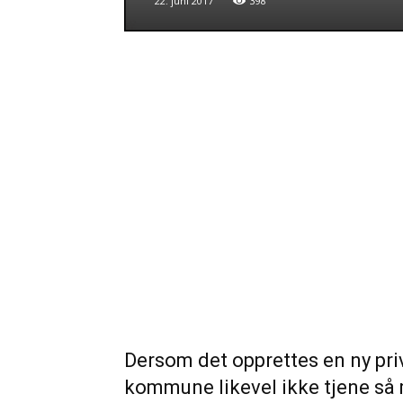
22. juni 2017
398
Dersom det opprettes en ny pri
kommune likevel ikke tjene så m