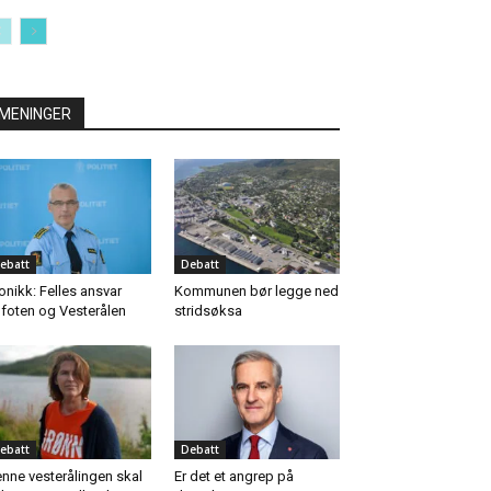
MENINGER
ebatt
Debatt
onikk: Felles ansvar
Kommunen bør legge ned
foten og Vesterålen
stridsøksa
ebatt
Debatt
nne vesterålingen skal
Er det et angrep på