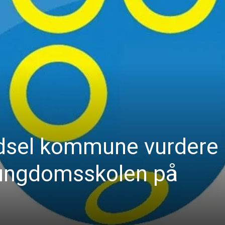
dsel kommune vurdere
 ungdomsskolen på