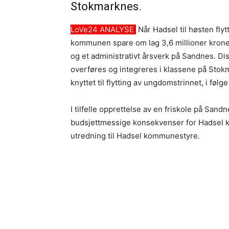
Stokmarknes.
LoVe24 ANALYSE
Når Hadsel til høsten fly
kommunen spare om lag 3,6 millioner kroner. I
og et administrativt årsverk på Sandnes. D
overføres og integreres i klassene på Sto
knyttet til flytting av ungdomstrinnet, i f
I tilfelle opprettelse av en friskole på San
budsjettmessige konsekvenser for Hadsel 
utredning til Hadsel kommunestyre.