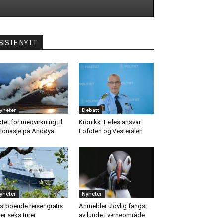
SISTE NYTT
yheter
Debatt
ktet for medvirkning til
Kronikk: Felles ansvar
ionasje på Andøya
Lofoten og Vesterålen
yheter
Nyheter
stboende reiser gratis
Anmelder ulovlig fangst
ter seks turer
av lunde i verneområde