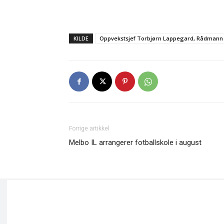
KILDE
Oppvekstsjef Torbjørn Lappegard, Rådmann
Forrige artikkel
Melbo IL arrangerer fotballskole i august