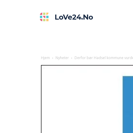
LoVe24.no
Hjem
Nyheter
Derfor bør Hadsel kommune vurd