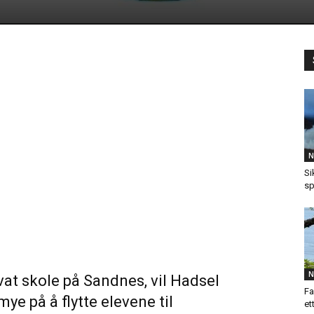
N
Si
sp
N
vat skole på Sandnes, vil Hadsel
Fa
ye på å flytte elevene til
et