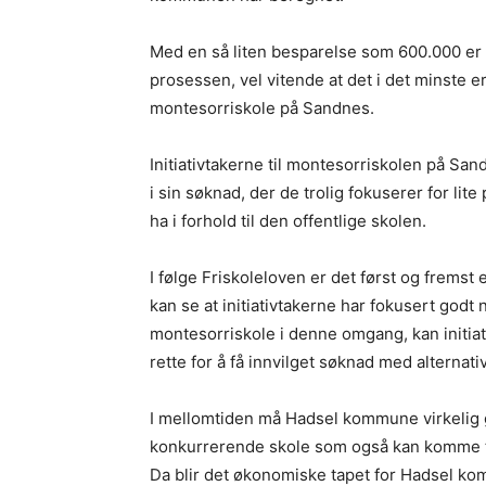
Med en så liten besparelse som 600.000 er
prosessen, vel vitende at det i det minste er
montesorriskole på Sandnes.
Initiativtakerne til montesorriskolen på Sa
i sin søknad, der de trolig fokuserer for lit
ha i forhold til den offentlige skolen.
I følge Friskoleloven er det først og fremst
kan se at initiativtakerne har fokusert godt
montesorriskole i denne omgang, kan initiati
rette for å få innvilget søknad med alterna
I mellomtiden må Hadsel kommune virkelig gå 
konkurrerende skole som også kan komme ti
Da blir det økonomiske tapet for Hadsel kom