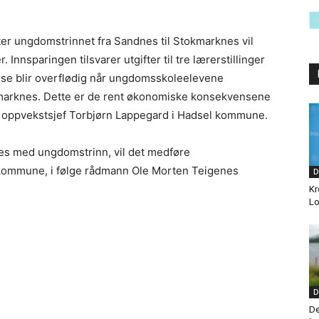
tter ungdomstrinnet fra Sandnes til Stokmarknes vil
nnsparingen tilsvarer utgifter til tre lærerstillinger
isse blir overflødig når ungdomsskoleelevene
kmarknes. Dette er de rent økonomiske konsekvensene
ølge oppvekstsjef Torbjørn Lappegard i Hadsel kommune.
dnes med ungdomstrinn, vil det medføre
kommune, i følge rådmann Ole Morten Teigenes
D
Kr
Lo
D
De