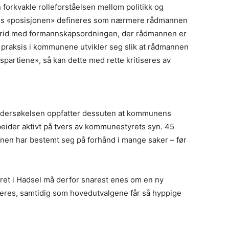
 forkvakle rolleforståelsen mellom politikk og
vis «posisjonen» defineres som nærmere rådmannen
strid med formannskapsordningen, der rådmannen er
som praksis i kommunene utvikler seg slik at rådmannen
nspartiene», så kan dette med rette kritiseres av
ndersøkelsen oppfatter dessuten at kommunens
rbeider aktivt på tvers av kommunestyrets syn. 45
nen har bestemt seg på forhånd i mange saker – før
et i Hadsel må derfor snarest enes om en ny
leres, samtidig som hovedutvalgene får så hyppige