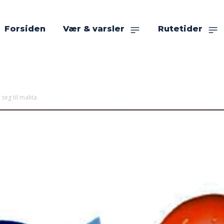
Forsiden
Vær & varsler
Rutetider
 seg til makta