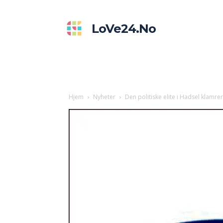
LoVe24.no
Hjem
Nyheter
Den politiske elite i Hadsel klamrer