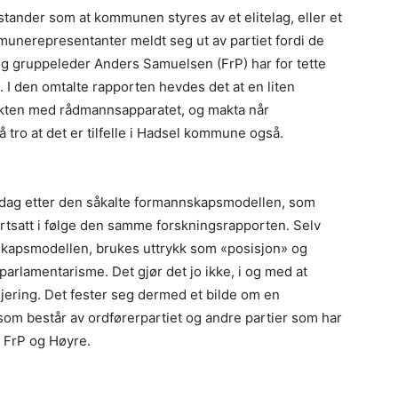
ander som at kommunen styres av et elitelag, eller et
munerepresentanter meldt seg ut av partiet fordi de
og gruppeleder Anders Samuelsen (FrP) har for tette
 I den omtalte rapporten hevdes det at en liten
akten med rådmannsapparatet, og makta når
å tro at det er tilfelle i Hadsel kommune også.
dag etter den såkalte formannskapsmodellen, som
fortsatt i følge den samme forskningsrapporten. Selv
kapsmodellen, brukes uttrykk som «posisjon» og
rlamentarisme. Det gjør det jo ikke, i og med at
jering. Det fester seg dermed et bilde om en
m består av ordførerpartiet og andre partier som har
t FrP og Høyre.