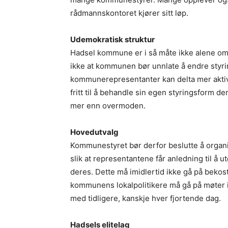
rådmannskontoret kjører sitt løp.
Udemokratisk struktur
Hadsel kommune er i så måte ikke alene om å
ikke at kommunen bør unnlate å endre styrin
kommunerepresentanter kan delta mer aktivt 
fritt til å behandle sin egen styringsform d
mer enn overmoden.
Hovedutvalg
Kommunestyret bør derfor beslutte å organi
slik at representantene får anledning til å u
deres. Dette må imidlertid ikke gå på beko
kommunens lokalpolitikere må gå på møter i
med tidligere, kanskje hver fjortende dag.
Hadsels elitelag