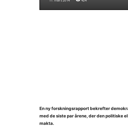
11. mars 2014
424
En ny forskningsrapport bekrefter demok
med de siste par årene, der den politiske el
makta.