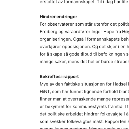
erstattet av formannskapet. Til i dag har lit
Hindrer endringer
For observatører som står utenfor det politis
Freiberg og varaordfører Inger Hope fra Høy
organiseringen. Også i formannskapets beha
overkjører opposisjonen. Og det skjer i e
for å skape så gode tilbud til befolkningen so
mange saker, mens det heller burde strebes
Bekreftes i rapport
Mye av den faktiske situasjonen for Hadsel
HiNT, som har funnet lignende forhold bla
finner man at overraskende mange represen
er bekymret for kommunestyrets framtid. I t
det politiske arbeidet hindrer folkevalgte i
som svekker folkevalgtes makt. Rapporten si
mange kommunestyrer. Mange opplever også