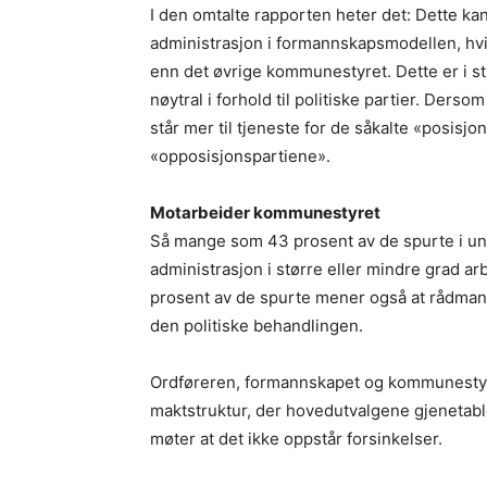
I den omtalte rapporten heter det: Dette kan
administrasjon i formannskapsmodellen, h
enn det øvrige kommunestyret. Dette er i 
nøytral i forhold til politiske partier. Der
står mer til tjeneste for de såkalte «posisjo
«opposisjonspartiene».
Motarbeider kommunestyret
Så mange som 43 prosent av de spurte i u
administrasjon i større eller mindre grad a
prosent av de spurte mener også at rådman
den politiske behandlingen.
Ordføreren, formannskapet og kommunestyr
maktstruktur, der hovedutvalgene gjenetab
møter at det ikke oppstår forsinkelser.