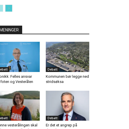
MENINGER
ebatt
Debatt
onikk: Felles ansvar
Kommunen bør legge ned
foten og Vesterålen
stridsøksa
ebatt
Debatt
nne vesterålingen skal
Er det et angrep på