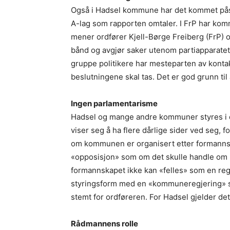
Også i Hadsel kommune har det kommet påst
A-lag som rapporten omtaler. I FrP har kom
mener ordfører Kjell-Børge Freiberg (FrP) 
bånd og avgjør saker utenom partiapparatet.
gruppe politikere har mesteparten av kont
beslutningene skal tas. Det er god grunn til 
Ingen parlamentarisme
Hadsel og mange andre kommuner styres i 
viser seg å ha flere dårlige sider ved seg, 
om kommunen er organisert etter formanns
«opposisjon» som om det skulle handle om pa
formannskapet ikke kan «felles» som en reg
styringsform med en «kommuneregjering» so
stemt for ordføreren. For Hadsel gjelder de
Rådmannens rolle