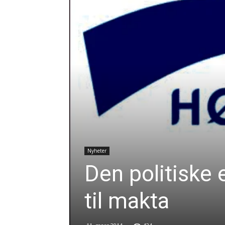
Nyheter
Den politiske 
til makta