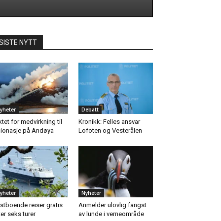
SISTE NYTT
yheter
Debatt
ktet for medvirkning til
Kronikk: Felles ansvar
ionasje på Andøya
Lofoten og Vesterålen
yheter
Nyheter
stboende reiser gratis
Anmelder ulovlig fangst
ter seks turer
av lunde i verneområde