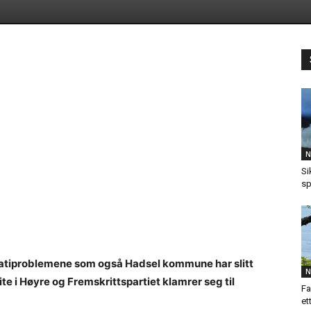
N
Si
sp
ratiproblemene som også Hadsel kommune har slitt
N
ite i Høyre og Fremskrittspartiet klamrer seg til
Fa
et