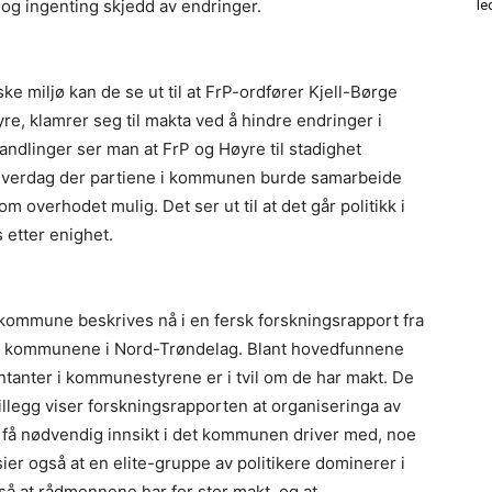
e og ingenting skjedd av endringer.
le
ke miljø kan de se ut til at FrP-ordfører Kjell-Børge
re, klamrer seg til makta ved å hindre endringer i
ndlinger ser man at FrP og Høyre til stadighet
n hverdag der partiene i kommunen burde samarbeide
m overhodet mulig. Det ser ut til at det går politikk i
 etter enighet.
 kommune beskrives nå i en fersk forskningsrapport fra
nt kommunene i Nord-Trøndelag. Blant hovedfunnene
tanter i kommunestyrene er i tvil om de har makt. De
illegg viser forskningsrapporten at organiseringa av
 å få nødvendig innsikt i det kommunen driver med, noe
er også at en elite-gruppe av politikere dominerer i
 at rådmennene har for stor makt, og at