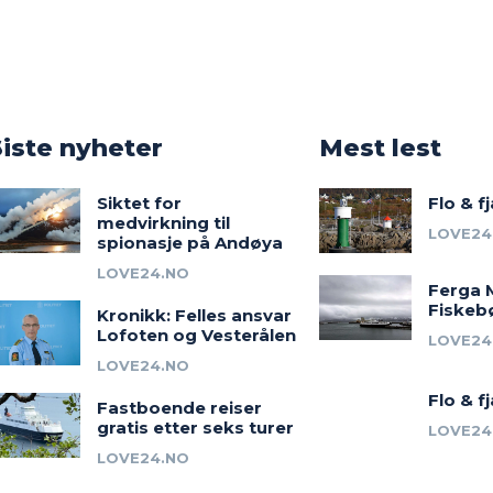
o
Siste nyheter
Mest lest
Siktet for
Flo & f
medvirkning til
LOVE24
spionasje på Andøya
LOVE24.NO
Ferga 
Fiskeb
Kronikk: Felles ansvar
Lofoten og Vesterålen
LOVE24
LOVE24.NO
Flo & f
Fastboende reiser
gratis etter seks turer
LOVE24
LOVE24.NO