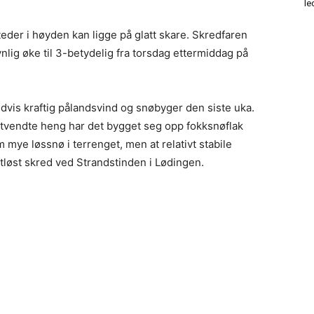
le
er i høyden kan ligge på glatt skare. Skredfaren
nlig øke til 3-betydelig fra torsdag ettermiddag på
tidvis kraftig pålandsvind og snøbyger den siste uka.
østvendte heng har det bygget seg opp fokksnøflak
mye løssnø i terrenget, men at relativt stabile
utløst skred ved Strandstinden i Lødingen.