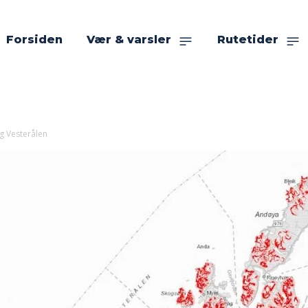
Forsiden
Vær & varsler
Rutetider
g Vesterålen