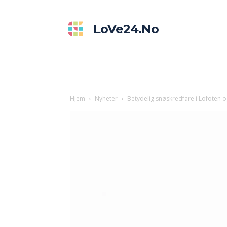
LoVe24.no
Hjem
Nyheter
Betydelig snøskredfare i Lofoten o