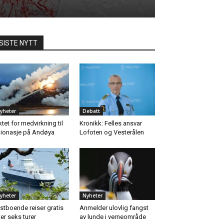
SISTE NYTT
yheter
Debatt
ktet for medvirkning til
Kronikk: Felles ansvar
ionasje på Andøya
Lofoten og Vesterålen
yheter
Nyheter
stboende reiser gratis
Anmelder ulovlig fangst
ter seks turer
av lunde i verneområde