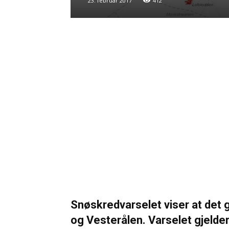
23. februar 2017
412
Snøskredvarselet viser at det g
og Vesterålen. Varselet gjelder