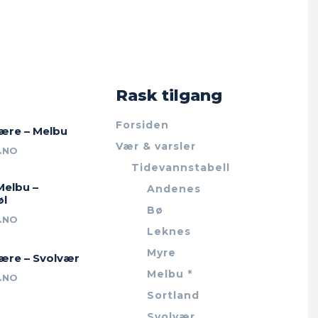
Rask tilgang
Forsiden
jære – Melbu
Vær & varsler
.NO
Tidevannstabell
Melbu –
Andenes
øl
Bø
.NO
Leknes
Myre
jære – Svolvær
Melbu *
.NO
Sortland
Svolvær