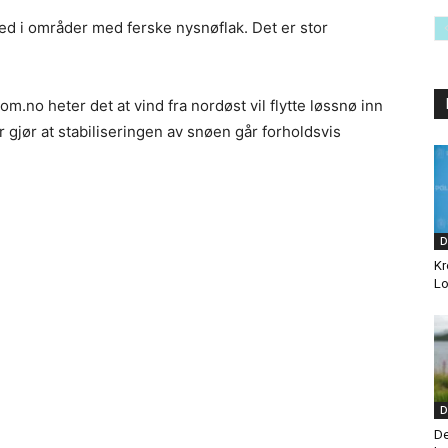
red i områder med ferske nysnøflak. Det er stor
.
m.no heter det at vind fra nordøst vil flytte løssnø inn
 gjør at stabiliseringen av snøen går forholdsvis
D
Kr
Lo
D
De