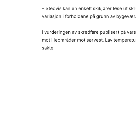
– Stedvis kan en enkelt skikjører løse ut sk
variasjon i forholdene på grunn av bygevær
I vurderingen av skredfare publisert på varso
mot i leområder mot sørvest. Lav temperatur
sakte.