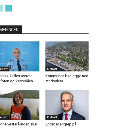
MENINGER
ebatt
Debatt
onikk: Felles ansvar
Kommunen bør legge ned
foten og Vesterålen
stridsøksa
ebatt
Debatt
nne vesterålingen skal
Er det et angrep på