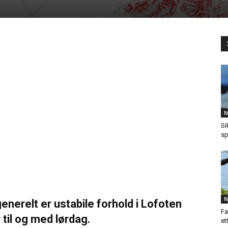
N
Si
sp
N
enerelt er ustabile forhold i Lofoten
Fa
 til og med lørdag.
et