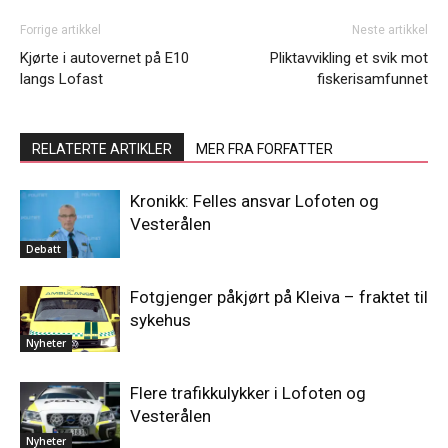
Forrige artikkel
Neste artikkel
Kjørte i autovernet på E10
Pliktavvikling et svik mot
langs Lofast
fiskerisamfunnet
RELATERTE ARTIKLER
MER FRA FORFATTER
Kronikk: Felles ansvar Lofoten og
Vesterålen
Debatt
Fotgjenger påkjørt på Kleiva – fraktet til
sykehus
Nyheter
Flere trafikkulykker i Lofoten og
Vesterålen
Nyheter