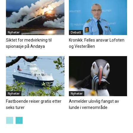
Nyheter
Debatt
Siktet for medvirkning til
Kronikk: Felles ansvar Lofoten
spionasje på Andøya
og Vesterålen
Nyheter
Nyheter
Fastboende reiser gratis etter
Anmelder ulovlig fangst av
seks turer
lunde i verneområde