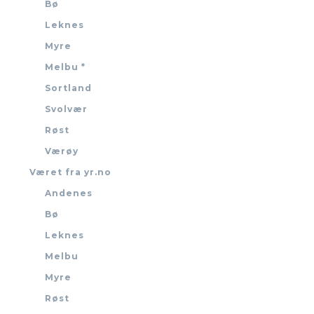
Bø
Leknes
Myre
Melbu *
Sortland
Svolvær
Røst
Værøy
Været fra yr.no
Andenes
Bø
Leknes
Melbu
Myre
Røst