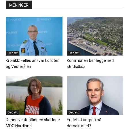
MENINGER
Debatt
Debatt
Kronikk: Felles ansvar Lofoten
Kommunen bør legge ned
og Vesterålen
stridsøksa
Debatt
Debatt
Denne vesterålingen skal lede
Er det et angrep på
MDG Nordland
demokratiet?