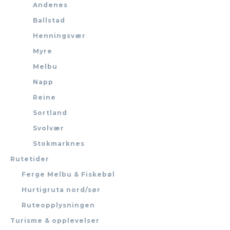
Andenes
Ballstad
Henningsvær
Myre
Melbu
Napp
Reine
Sortland
Svolvær
Stokmarknes
Rutetider
Ferge Melbu & Fiskebøl
Hurtigruta nord/sør
Ruteopplysningen
Turisme & opplevelser