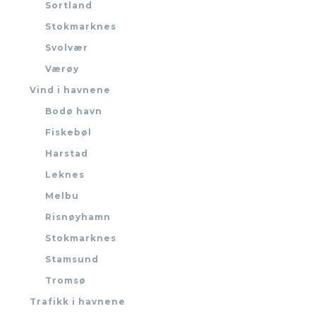
Sortland
Stokmarknes
Svolvær
Værøy
Vind i havnene
Bodø havn
Fiskebøl
Harstad
Leknes
Melbu
Risnøyhamn
Stokmarknes
Stamsund
Tromsø
Trafikk i havnene