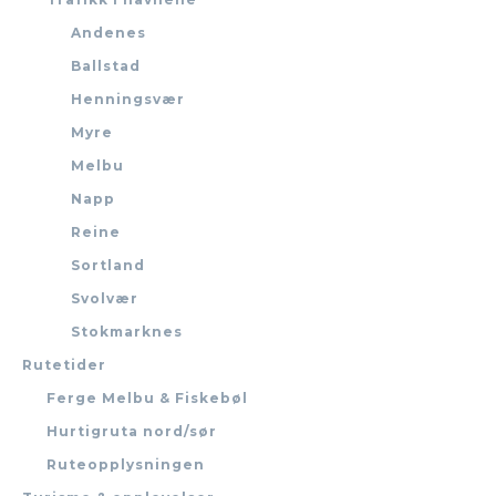
Andenes
Ballstad
Henningsvær
Myre
Melbu
Napp
Reine
Sortland
Svolvær
Stokmarknes
Rutetider
Ferge Melbu & Fiskebøl
Hurtigruta nord/sør
Ruteopplysningen