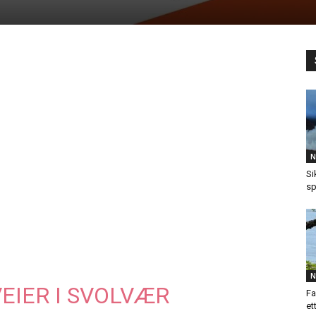
N
Si
sp
N
EIER I SVOLVÆR
Fa
et