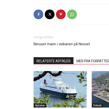
Forrige artikkel
Beruset mann i veibanen på Nesset
RELATERTE ARTIKLER
MER FRA FORFATTE
Nyheter
Debatt