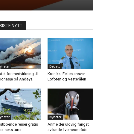
SISTE NYTT
yheter
Debatt
ktet for medvirkning til
Kronikk: Felles ansvar
ionasje på Andøya
Lofoten og Vesterålen
yheter
Nyheter
stboende reiser gratis
Anmelder ulovlig fangst
ter seks turer
av lunde i verneområde