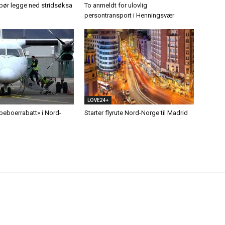
ør legge ned stridsøksa
To anmeldt for ulovlig
persontransport i Henningsvær
LOVE24+
«beboerrabatt» i Nord-
Starter flyrute Nord-Norge til Madrid