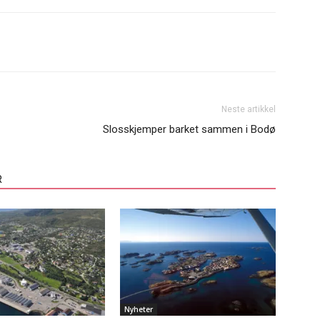
Neste artikkel
Slosskjemper barket sammen i Bodø
R
Nyheter