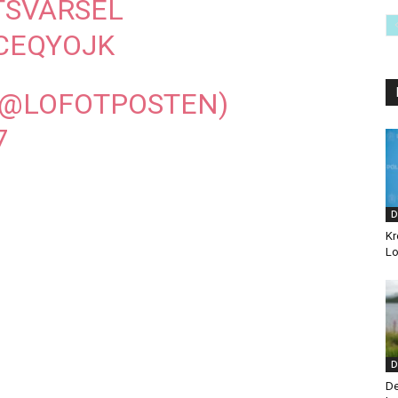
TSVARSEL
0CEQYOJK
(@LOFOTPOSTEN)
7
D
Kr
Lo
D
De