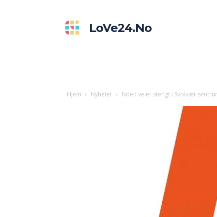
LoVe24.no
Hjem
Nyheter
Noen veier stengt i Svolvær sentr