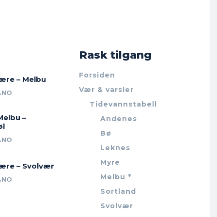
Rask tilgang
Forsiden
jære – Melbu
Vær & varsler
.NO
Tidevannstabell
Melbu –
Andenes
øl
Bø
.NO
Leknes
Myre
jære – Svolvær
Melbu *
.NO
Sortland
Svolvær