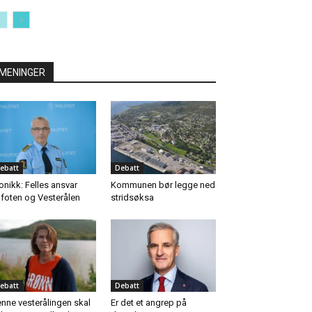
MENINGER
ebatt
Debatt
onikk: Felles ansvar
Kommunen bør legge ned
foten og Vesterålen
stridsøksa
ebatt
Debatt
nne vesterålingen skal
Er det et angrep på