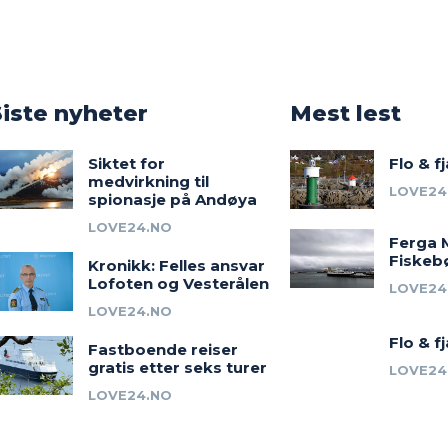
o
Siste nyheter
Mest lest
Siktet for
Flo & f
medvirkning til
LOVE24
spionasje på Andøya
LOVE24.NO
Ferga 
Fiskeb
Kronikk: Felles ansvar
Lofoten og Vesterålen
LOVE24
LOVE24.NO
Flo & f
Fastboende reiser
gratis etter seks turer
LOVE24
LOVE24.NO