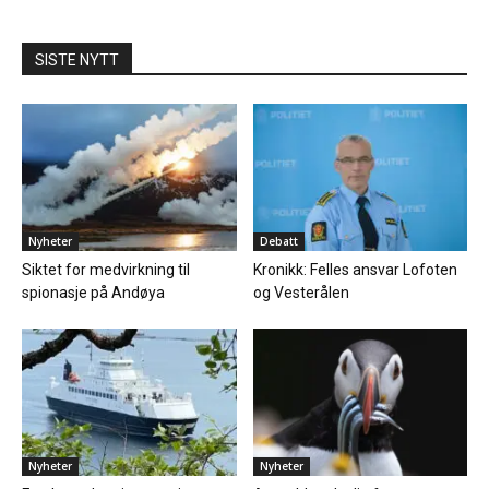
SISTE NYTT
Nyheter
Debatt
Siktet for medvirkning til
Kronikk: Felles ansvar Lofoten
spionasje på Andøya
og Vesterålen
Nyheter
Nyheter