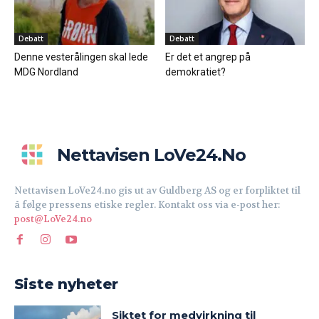
Debatt
Debatt
Denne vesterålingen skal lede
Er det et angrep på
MDG Nordland
demokratiet?
Nettavisen LoVe24.no
Nettavisen LoVe24.no gis ut av Guldberg AS og er forpliktet til
å følge pressens etiske regler. Kontakt oss via e-post her:
post@LoVe24.no
Siste nyheter
Siktet for medvirkning til