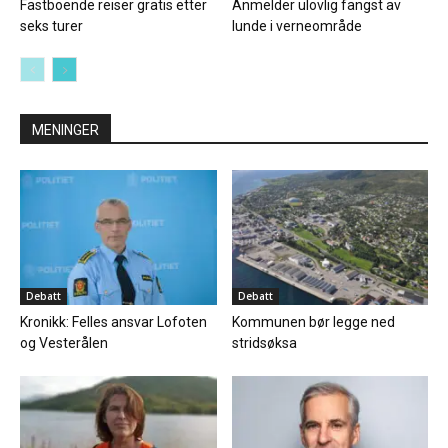
Fastboende reiser gratis etter
Anmelder ulovlig fangst av
seks turer
lunde i verneområde
MENINGER
Debatt
Debatt
Kronikk: Felles ansvar Lofoten
Kommunen bør legge ned
og Vesterålen
stridsøksa