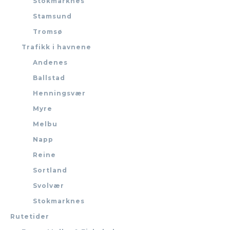
Stokmarknes
Stamsund
Tromsø
Trafikk i havnene
Andenes
Ballstad
Henningsvær
Myre
Melbu
Napp
Reine
Sortland
Svolvær
Stokmarknes
Rutetider