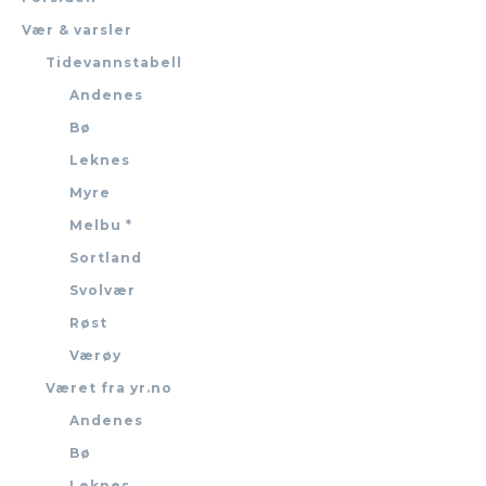
Vær & varsler
Tidevannstabell
Andenes
Bø
Leknes
Myre
Melbu *
Sortland
Svolvær
Røst
Værøy
Været fra yr.no
Andenes
Bø
Leknes