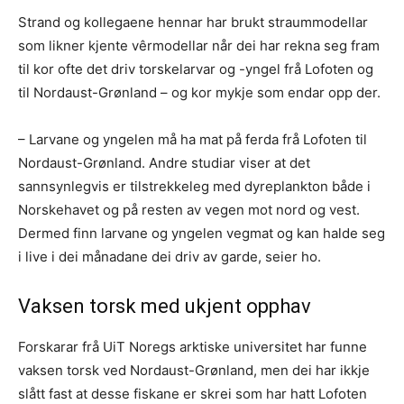
Strand og kollegaene hennar har brukt straummodellar
som likner kjente vêrmodellar når dei har rekna seg fram
til kor ofte det driv torskelarvar og -yngel frå Lofoten og
til Nordaust-Grønland – og kor mykje som endar opp der.
– Larvane og yngelen må ha mat på ferda frå Lofoten til
Nordaust-Grønland. Andre studiar viser at det
sannsynlegvis er tilstrekkeleg med dyreplankton både i
Norskehavet og på resten av vegen mot nord og vest.
Dermed finn larvane og yngelen vegmat og kan halde seg
i live i dei månadane dei driv av garde, seier ho.
Vaksen torsk med ukjent opphav
Forskarar frå UiT Noregs arktiske universitet har funne
vaksen torsk ved Nordaust-Grønland, men dei har ikkje
slått fast at desse fiskane er skrei som har hatt Lofoten