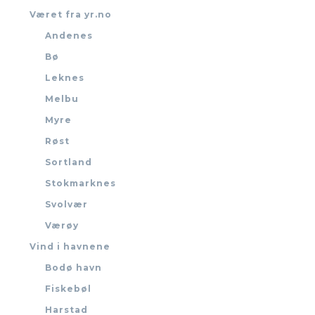
Været fra yr.no
Andenes
Bø
Leknes
Melbu
Myre
Røst
Sortland
Stokmarknes
Svolvær
Værøy
Vind i havnene
Bodø havn
Fiskebøl
Harstad