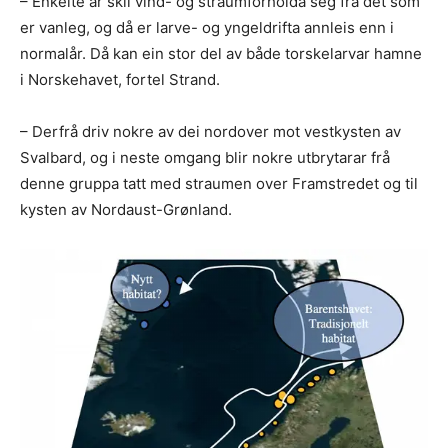
– Enkelte år skil vind- og straumforholda seg frå det som
er vanleg, og då er larve- og yngeldrifta annleis enn i
normalår. Då kan ein stor del av både torskelarvar hamne
i Norskehavet, fortel Strand.
– Derfrå driv nokre av dei nordover mot vestkysten av
Svalbard, og i neste omgang blir nokre utbrytarar frå
denne gruppa tatt med straumen over Framstredet og til
kysten av Nordaust-Grønland.