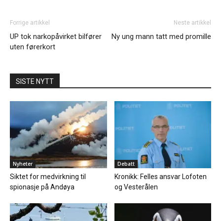
Forrige artikkel
Neste artikkel
UP tok narkopåvirket bilfører
Ny ung mann tatt med promille
uten førerkort
SISTE NYTT
Nyheter
Debatt
Siktet for medvirkning til
Kronikk: Felles ansvar Lofoten
spionasje på Andøya
og Vesterålen