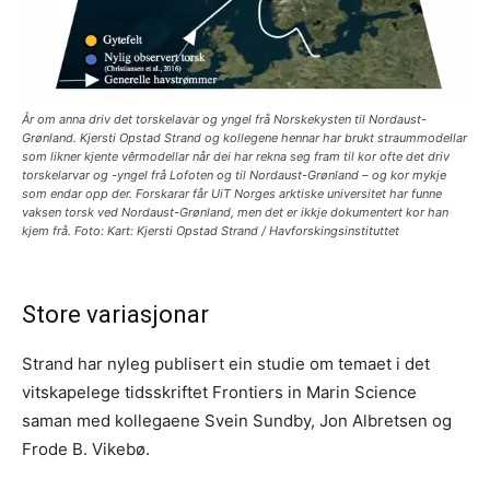
År om anna driv det torskelavar og yngel frå Norskekysten til Nordaust-
Grønland. Kjersti Opstad Strand og kollegene hennar har brukt straummodellar
som likner kjente vêrmodellar når dei har rekna seg fram til kor ofte det driv
torskelarvar og -yngel frå Lofoten og til Nordaust-Grønland – og kor mykje
som endar opp der. Forskarar får UiT Norges arktiske universitet har funne
vaksen torsk ved Nordaust-Grønland, men det er ikkje dokumentert kor han
kjem frå. Foto: Kart: Kjersti Opstad Strand / Havforskingsinstituttet
Store variasjonar
Strand har nyleg publisert ein studie om temaet i det
vitskapelege tidsskriftet Frontiers in Marin Science
saman med kollegaene Svein Sundby, Jon Albretsen og
Frode B. Vikebø.