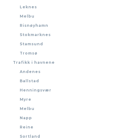
Leknes
Melbu
Risnøyhamn
Stokmarknes
Stamsund
Tromsø
Trafikk i havnene
Andenes
Ballstad
Henningsvær
Myre
Melbu
Napp
Reine
Sortland