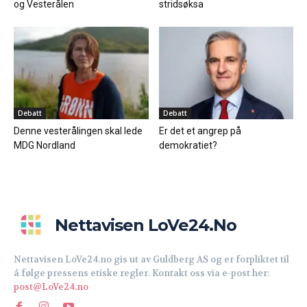
og Vesterålen
stridsøksa
Debatt
Debatt
Denne vesterålingen skal lede
Er det et angrep på
MDG Nordland
demokratiet?
Nettavisen LoVe24.no
Nettavisen LoVe24.no gis ut av Guldberg AS og er forpliktet til
å følge pressens etiske regler. Kontakt oss via e-post her:
post@LoVe24.no