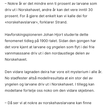
– Nokre år er det mindre enn ti prosent av larvane som
driv ut i Norskehavet, andre år kan det vere inntil 30
prosent. For å gjere det enkelt kan vi kalle dei for
«norskehavslarvar», forklarer Strand.
Havforskingspioneren Johan Hjort studerte dette
fenomenet tidleg på 1900-talet. Sidan den gongen har
det vore kjent at larvane og yngelen som flyt i dei frie
vannmasssane driv ut i den nordaustlege delen av
Norskehavet.
Den vidare lagnaden deira har vore eit mysterium i alle år.
No stadfester altså modellresultata at ein stor del av
yngelen og larvane driv ut i Norskehavet. I tillegg kan
modellane fortelje oss noko om den vidare skjebnen.
– Då ser vi at nokre av norskehavslarvane kan finne