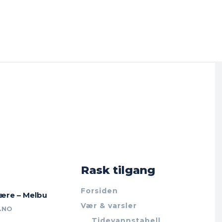
Rask tilgang
Forsiden
jære – Melbu
Vær & varsler
.NO
Tidevannstabell