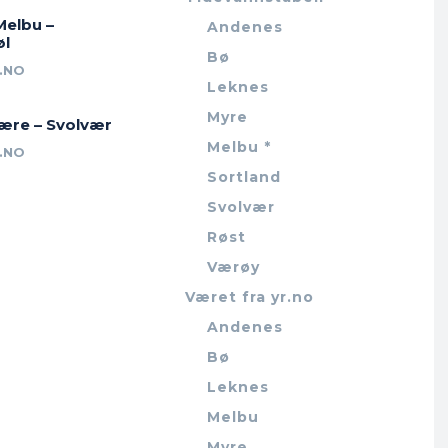
Melbu –
Andenes
øl
Bø
.NO
Leknes
Myre
jære – Svolvær
Melbu *
.NO
Sortland
Svolvær
Røst
Værøy
Været fra yr.no
Andenes
Bø
Leknes
Melbu
Myre