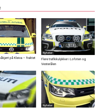
R
Nyheter
åkjørt på Kleiva – fraktet
Flere trafikkulykker i Lofoten og
Vesterålen
Nyheter