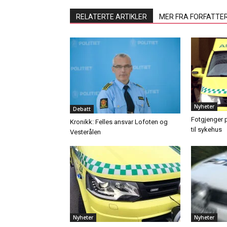
RELATERTE ARTIKLER
MER FRA FORFATTE
Nyheter
Debatt
Fotgjenger p
Kronikk: Felles ansvar Lofoten og
til sykehus
Vesterålen
Nyheter
Nyheter