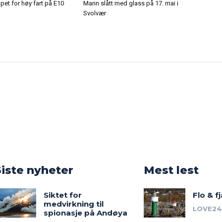
ppet for høy fart på E10
Mann slått med glass på 17. mai i
Svolvær
o
Siste nyheter
Mest lest
Siktet for
Flo & f
medvirkning til
LOVE24
spionasje på Andøya