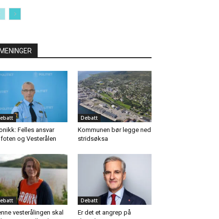
MENINGER
ebatt
Debatt
onikk: Felles ansvar
Kommunen bør legge ned
foten og Vesterålen
stridsøksa
ebatt
Debatt
nne vesterålingen skal
Er det et angrep på