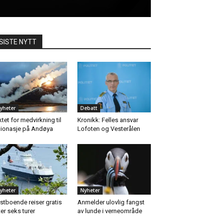
SISTE NYTT
yheter
Debatt
ktet for medvirkning til
Kronikk: Felles ansvar
ionasje på Andøya
Lofoten og Vesterålen
yheter
Nyheter
stboende reiser gratis
Anmelder ulovlig fangst
ter seks turer
av lunde i verneområde