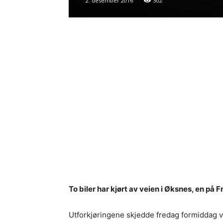
2. desember 2016
302
To biler har kjørt av veien i Øksnes, en på 
Utforkjøringene skjedde fredag formiddag ved