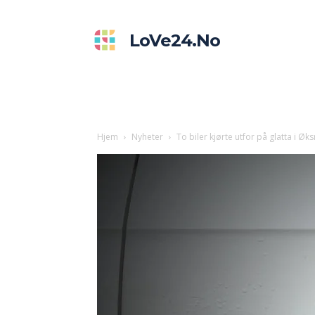
LoVe24.no
Hjem
Nyheter
To biler kjørte utfor på glatta i Øk