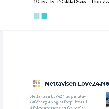
19-åring omkom i MC-ulykke i Øksnes
Bilfører sto
Nettavisen LoVe24.n
Nettavisen LoVe24.no gis ut av
Guldberg AS og er forpliktet til
å følge pressens etiske regler.