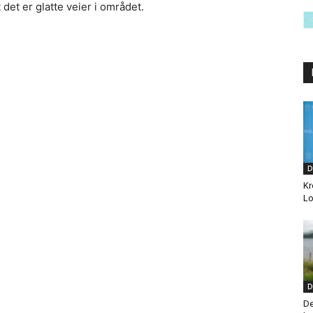
 det er glatte veier i området.
D
Kr
Lo
D
De