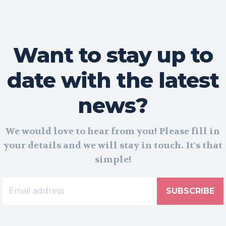
Want to stay up to
date with the latest
news?
We would love to hear from you! Please fill in
your details and we will stay in touch. It's that
simple!
SUBSCRIBE