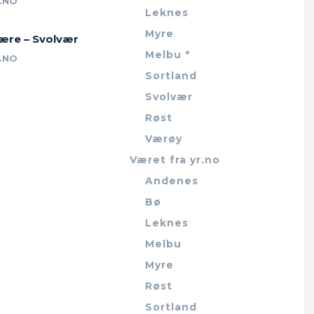
.NO
Leknes
Myre
jære – Svolvær
Melbu *
.NO
Sortland
Svolvær
Røst
Værøy
Været fra yr.no
Andenes
Bø
Leknes
Melbu
Myre
Røst
Sortland