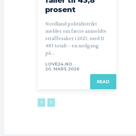
faller til 43,8
prosent
Nordland politidistrikt
melder om færre anmeldte
straffesaker i 2025, med 11
483 totalt – en nedgang
på...
LOVE24.NO
-
20. MARS 2026
READ