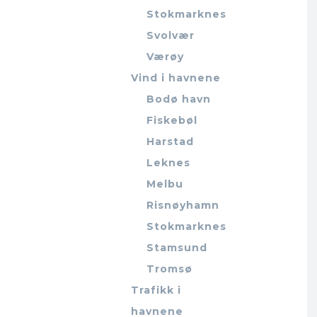
Stokmarknes
Svolvær
Værøy
Vind i havnene
Bodø havn
Fiskebøl
Harstad
Leknes
Melbu
Risnøyhamn
Stokmarknes
Stamsund
Tromsø
Trafikk i
havnene