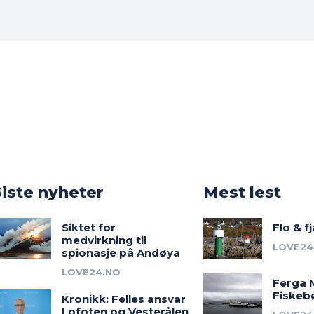
o
Siste nyheter
Mest lest
Siktet for
Flo & f
medvirkning til
LOVE24
spionasje på Andøya
LOVE24.NO
Ferga 
Fiskeb
Kronikk: Felles ansvar
Lofoten og Vesterålen