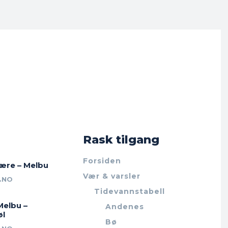
Rask tilgang
Forsiden
jære – Melbu
Vær & varsler
.NO
Tidevannstabell
Melbu –
Andenes
øl
Bø