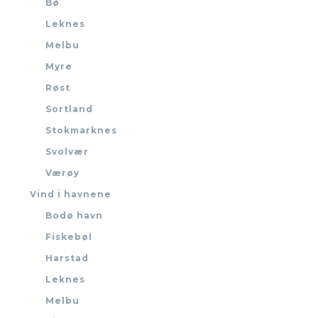
Bø
Leknes
Melbu
Myre
Røst
Sortland
Stokmarknes
Svolvær
Værøy
Vind i havnene
Bodø havn
Fiskebøl
Harstad
Leknes
Melbu