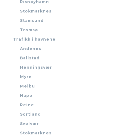
Risnøyhamn
Stokmarknes
Stamsund
Tromsø
Trafikk i havnene
Andenes
Ballstad
Henningsvær
Myre
Melbu
Napp
Reine
Sortland
Svolvær
Stokmarknes