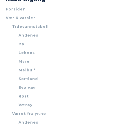
Forsiden
Vær & varsler
Tidevannstabell
Andenes
Bø
Leknes
Myre
Melbu *
Sortland
Svolvær
Røst
Værøy
Været fra yr.no
Andenes