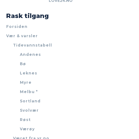
LOVE24.NO
Rask tilgang
Forsiden
Vær & varsler
Tidevannstabell
Andenes
Bø
Leknes
Myre
Melbu *
Sortland
Svolvær
Røst
Værøy
Været fra yr.no