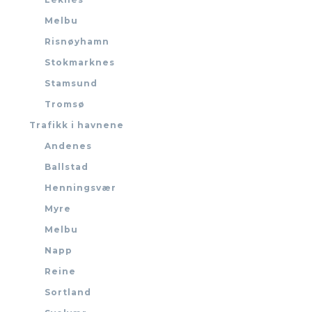
Melbu
Risnøyhamn
Stokmarknes
Stamsund
Tromsø
Trafikk i havnene
Andenes
Ballstad
Henningsvær
Myre
Melbu
Napp
Reine
Sortland