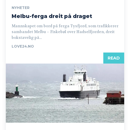
NYHETER
Melbu-ferga dreit på draget
Mannskapet om bord på ferga Tysfjord, som trafikkerer
sambandet Melbu – Fiskebøl over Hadselfjorden, dreit
bokstavelig på...
LOVE24.NO
READ