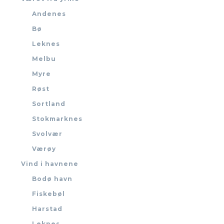
Andenes
Bø
Leknes
Melbu
Myre
Røst
Sortland
Stokmarknes
Svolvær
Værøy
Vind i havnene
Bodø havn
Fiskebøl
Harstad
Leknes