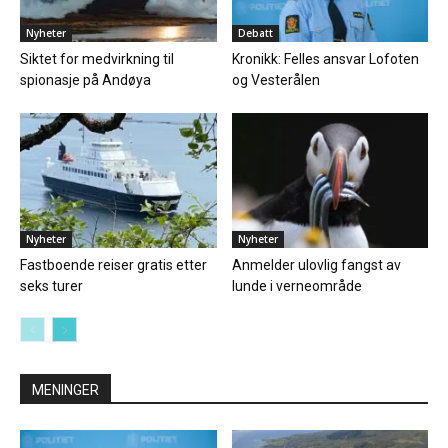
Nyheter
Debatt
Siktet for medvirkning til
Kronikk: Felles ansvar Lofoten
spionasje på Andøya
og Vesterålen
Nyheter
Nyheter
Fastboende reiser gratis etter
Anmelder ulovlig fangst av
seks turer
lunde i verneområde
MENINGER