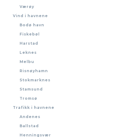
Værøy
Vind i havnene
Bodø havn
Fiskebøl
Harstad
Leknes
Melbu
Risnøyhamn
Stokmarknes
Stamsund
Tromsø
Trafikk i havnene
Andenes
Ballstad
Henningsvær