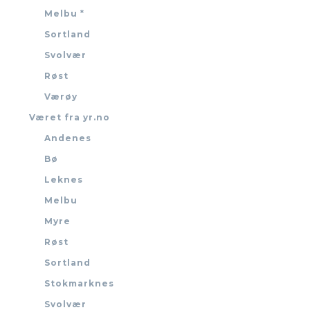
Melbu *
Sortland
Svolvær
Røst
Værøy
Været fra yr.no
Andenes
Bø
Leknes
Melbu
Myre
Røst
Sortland
Stokmarknes
Svolvær