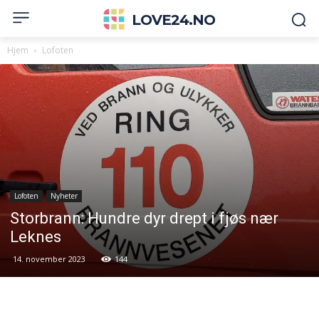
LOVE24.NO
Hjem
Lofoten
Lofoten
Nyheter
Storbrann: Hundre dyr drept i fjøs nær
Leknes
14. november 2023
144