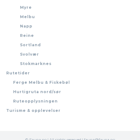
Myre
Melbu
Napp
Reine
Sortland
Svolvær
Stokmarknes
Rutetider
Ferge Melbu & Fiskebøl
Hurtigruta nord/sør
Ruteopplysningen
Turisme & opplevelser
© Fauna.no | All rights reserved | fauna@fauna.no