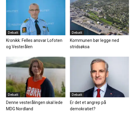
Debatt
Debatt
Kronikk: Felles ansvar Lofoten
Kommunen bør legge ned
og Vesterålen
stridsøksa
Debatt
Debatt
Denne vesterålingen skal lede
Er det et angrep på
MDG Nordland
demokratiet?