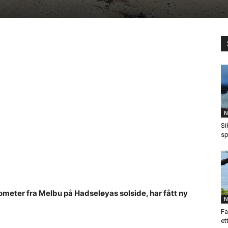
N
Si
sp
lometer fra Melbu på Hadseløyas solside, har fått ny
N
Fa
et