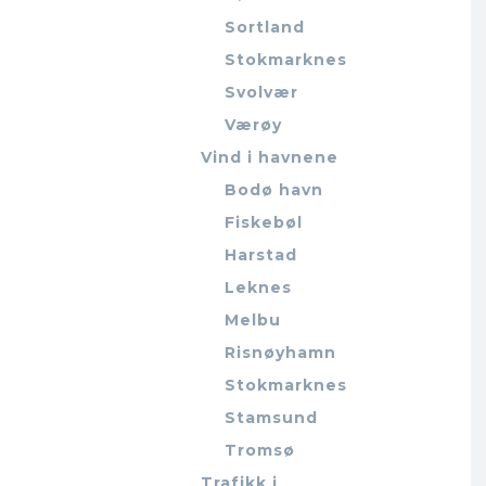
Sortland
Stokmarknes
Svolvær
Værøy
Vind i havnene
Bodø havn
Fiskebøl
Harstad
Leknes
Melbu
Risnøyhamn
Stokmarknes
Stamsund
Tromsø
Trafikk i