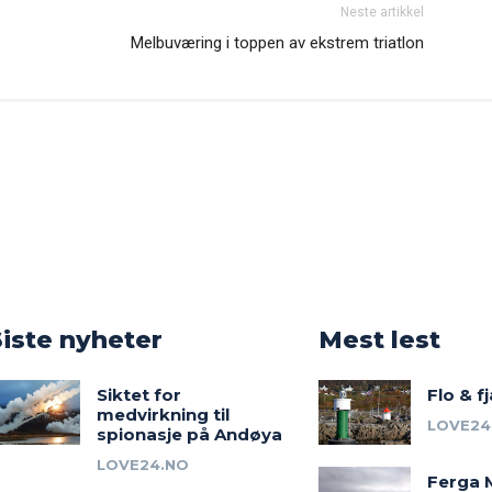
Neste artikkel
Melbuværing i toppen av ekstrem triatlon
o
Siste nyheter
Mest lest
Siktet for
Flo & f
medvirkning til
LOVE24
spionasje på Andøya
LOVE24.NO
Ferga 