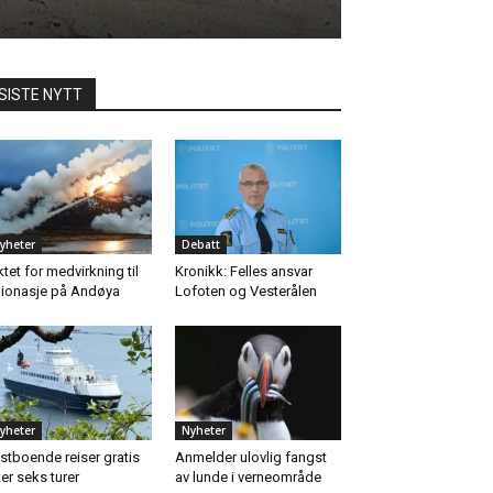
SISTE NYTT
yheter
Debatt
ktet for medvirkning til
Kronikk: Felles ansvar
ionasje på Andøya
Lofoten og Vesterålen
yheter
Nyheter
stboende reiser gratis
Anmelder ulovlig fangst
ter seks turer
av lunde i verneområde