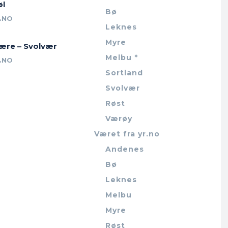
øl
Bø
.NO
Leknes
Myre
jære – Svolvær
Melbu *
.NO
Sortland
Svolvær
Røst
Værøy
Været fra yr.no
Andenes
Bø
Leknes
Melbu
Myre
Røst