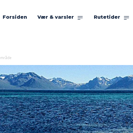
Forsiden
Vær & varsler
Rutetider
sområde