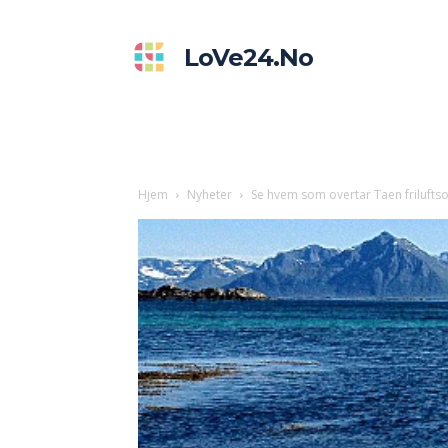
LoVe24.no
Hjem
Nyheter
Se hvem som overtar Taen friluft