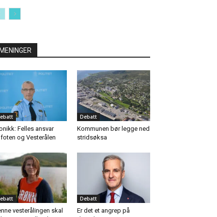
MENINGER
ebatt
Debatt
onikk: Felles ansvar
Kommunen bør legge ned
foten og Vesterålen
stridsøksa
ebatt
Debatt
nne vesterålingen skal
Er det et angrep på