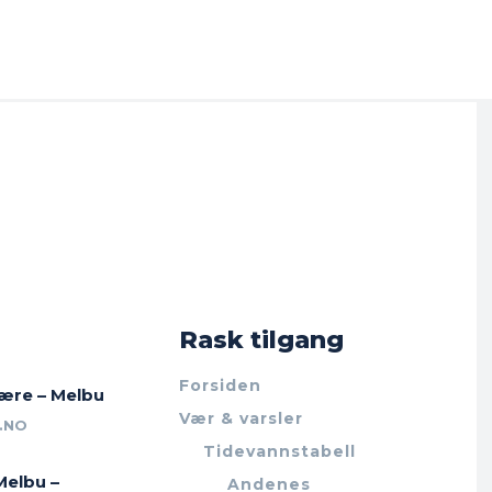
Rask tilgang
Forsiden
jære – Melbu
Vær & varsler
.NO
Tidevannstabell
Melbu –
Andenes