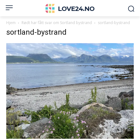
LOVE24.NO
Hjem
Rødt har fått svar om Sortland bystrand
sortland-bystrand
sortland-bystrand