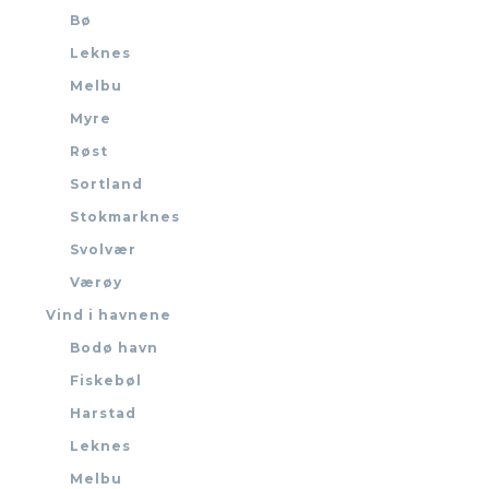
Bø
Leknes
Melbu
Myre
Røst
Sortland
Stokmarknes
Svolvær
Værøy
Vind i havnene
Bodø havn
Fiskebøl
Harstad
Leknes
Melbu