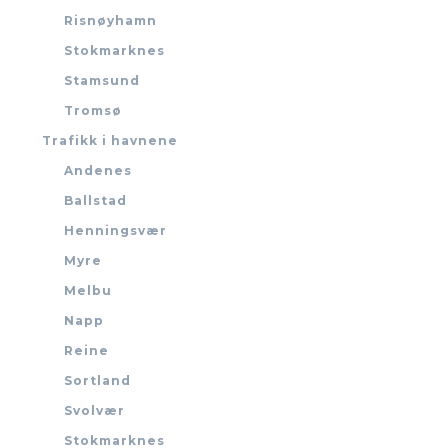
Risnøyhamn
Stokmarknes
Stamsund
Tromsø
Trafikk i havnene
Andenes
Ballstad
Henningsvær
Myre
Melbu
Napp
Reine
Sortland
Svolvær
Stokmarknes