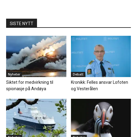
SISTE NYTT
Nyheter
Debatt
Siktet for medvirkning til
Kronikk: Felles ansvar Lofoten
spionasje på Andøya
og Vesterålen