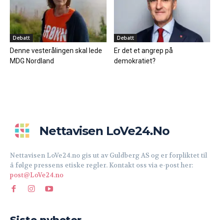
Debatt
Debatt
Denne vesterålingen skal lede
Er det et angrep på
MDG Nordland
demokratiet?
Nettavisen LoVe24.no
Nettavisen LoVe24.no gis ut av Guldberg AS og er forpliktet til
å følge pressens etiske regler. Kontakt oss via e-post her:
post@LoVe24.no
Siste nyheter