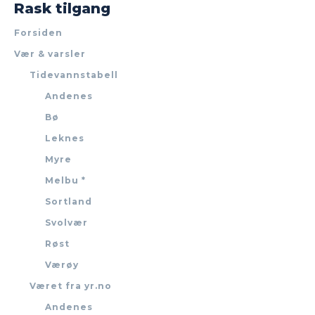
Rask tilgang
Forsiden
Vær & varsler
Tidevannstabell
Andenes
Bø
Leknes
Myre
Melbu *
Sortland
Svolvær
Røst
Værøy
Været fra yr.no
Andenes