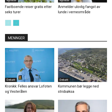
Nyheter
Nyheter
Fastboende reiser gratis etter
Anmelder ulovlig fangst av
seks turer
lunde i verneområde
MENINGER
Debatt
Debatt
Kronikk: Felles ansvar Lofoten
Kommunen bør legge ned
og Vesterålen
stridsøksa