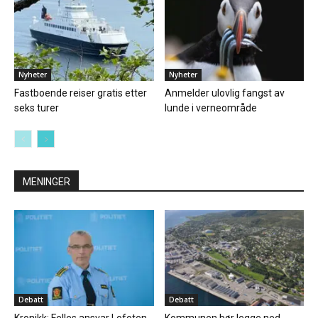
Nyheter
Nyheter
Fastboende reiser gratis etter
Anmelder ulovlig fangst av
seks turer
lunde i verneområde
MENINGER
Debatt
Debatt