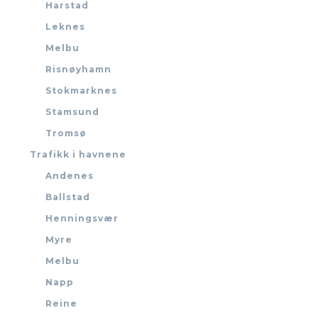
Harstad
Leknes
Melbu
Risnøyhamn
Stokmarknes
Stamsund
Tromsø
Trafikk i havnene
Andenes
Ballstad
Henningsvær
Myre
Melbu
Napp
Reine