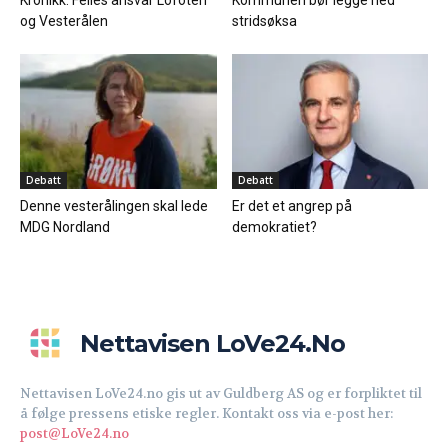
Kronikk: Felles ansvar Lofoten
Kommunen bør legge ned
og Vesterålen
stridsøksa
Debatt
Debatt
Denne vesterålingen skal lede
Er det et angrep på
MDG Nordland
demokratiet?
Nettavisen LoVe24.no
Nettavisen LoVe24.no gis ut av Guldberg AS og er forpliktet til
å følge pressens etiske regler. Kontakt oss via e-post her:
post@LoVe24.no