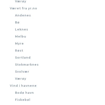
Værøy
Været fra yr.no
Andenes
Bø
Leknes
Melbu
Myre
Røst
Sortland
Stokmarknes
Svolvær
Værøy
Vind i havnene
Bodø havn
Fiskebøl