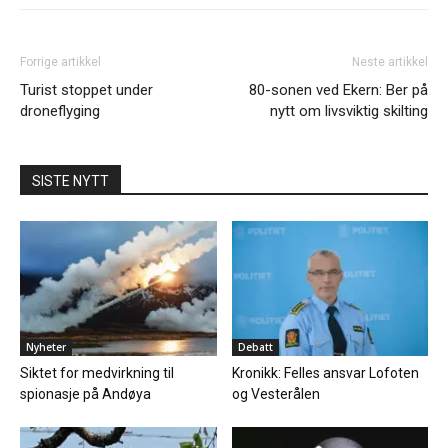
Forrige artikkel
Neste artikkel
Turist stoppet under
80-sonen ved Ekern: Ber på
droneflyging
nytt om livsviktig skilting
SISTE NYTT
Nyheter
Debatt
Siktet for medvirkning til
Kronikk: Felles ansvar Lofoten
spionasje på Andøya
og Vesterålen