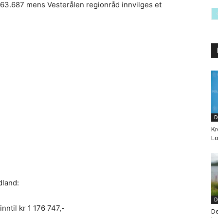
r 563.687 mens Vesterålen regionråd innvilges et
D
Kr
Lo
dland:
D
nntil kr 1 176 747,-
De