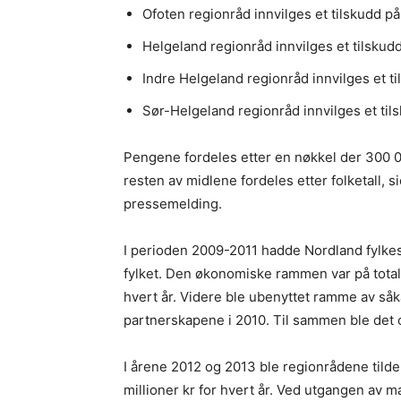
Ofoten regionråd innvilges et tilskudd på 
Helgeland regionråd innvilges et tilskudd
Indre Helgeland regionråd innvilges et ti
Sør-Helgeland regionråd innvilges et tils
Pengene fordeles etter en nøkkel der 300 00
resten av midlene fordeles etter folketall, 
pressemelding.
I perioden 2009-2011 hadde Nordland fylk
fylket. Den økonomiske rammen var på totalt
hvert år. Videre ble ubenyttet ramme av såk
partnerskapene i 2010. Til sammen ble det o
I årene 2012 og 2013 ble regionrådene til
millioner kr for hvert år. Ved utgangen av m