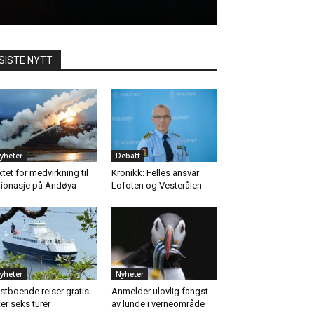
SISTE NYTT
yheter
Debatt
ktet for medvirkning til
Kronikk: Felles ansvar
ionasje på Andøya
Lofoten og Vesterålen
yheter
Nyheter
stboende reiser gratis
Anmelder ulovlig fangst
ter seks turer
av lunde i verneområde