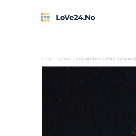
LoVe24.no
Hjem
Nyheter
Regionrådene i Lofoten og Vesterål