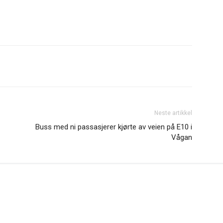
Neste artikkel
Buss med ni passasjerer kjørte av veien på E10 i
Vågan