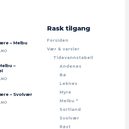
Rask tilgang
Forsiden
jære – Melbu
Vær & varsler
.NO
Tidevannstabell
Melbu –
Andenes
øl
Bø
.NO
Leknes
Myre
jære – Svolvær
Melbu *
.NO
Sortland
Svolvær
Røst