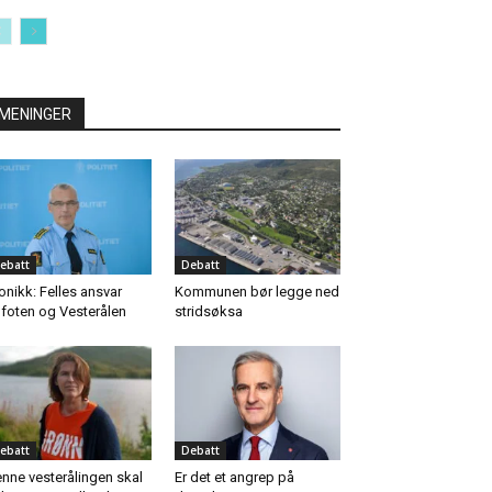
MENINGER
ebatt
Debatt
onikk: Felles ansvar
Kommunen bør legge ned
foten og Vesterålen
stridsøksa
ebatt
Debatt
nne vesterålingen skal
Er det et angrep på