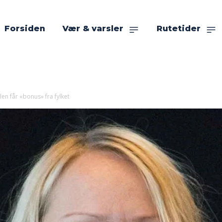
Forsiden
Vær & varsler
Rutetider
en får «bonus» fra fylket