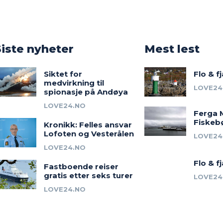
o
Siste nyheter
Mest lest
Siktet for
Flo & f
medvirkning til
LOVE24
spionasje på Andøya
LOVE24.NO
Ferga 
Fiskeb
Kronikk: Felles ansvar
Lofoten og Vesterålen
LOVE24
LOVE24.NO
Flo & f
Fastboende reiser
gratis etter seks turer
LOVE24
LOVE24.NO