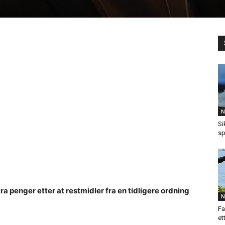
N
Si
sp
a penger etter at restmidler fra en tidligere ordning
N
Fa
et