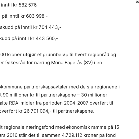
le
inntil kr 582 576,-
 på inntil kr 603 998,-
lskudd på inntil kr 704 443,-
kudd på inntil kr 443 560,-
0 kroner utgjør et grunnbeløp til hvert regionråd og
sier fylkesråd for næring Mona Fagerås (SV) i en
eskommune partnerskapsavtaler med de sju regionene i
 90 millioner kr til partnerskapene – 30 millioner
alte RDA-midler fra perioden 2004-2007 overført til
verført kr 26 701 094,- til partnerskapene.
delt regionale næringsfond med økonomisk ramme på 15
ars 2016 står det til sammen 4.729.112 kroner på fond