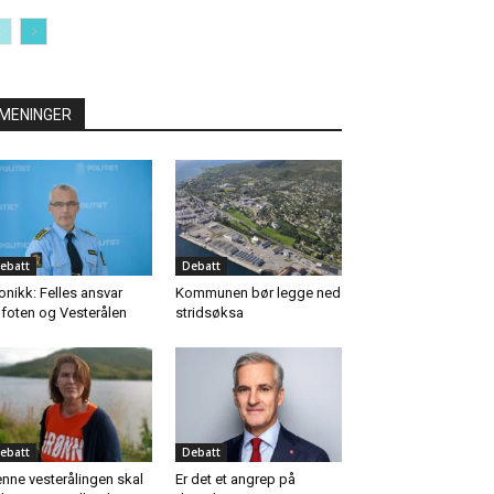
MENINGER
ebatt
Debatt
onikk: Felles ansvar
Kommunen bør legge ned
foten og Vesterålen
stridsøksa
ebatt
Debatt
nne vesterålingen skal
Er det et angrep på