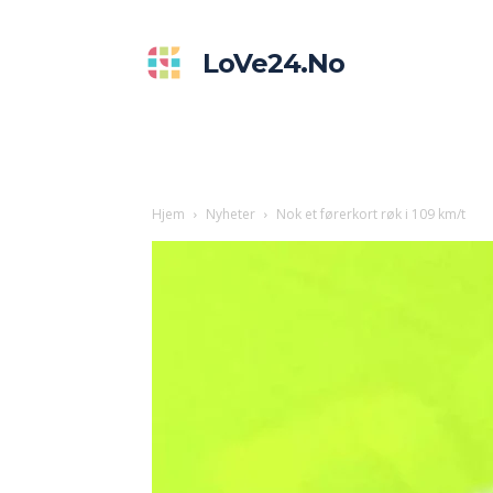
LoVe24.no
Hjem
Nyheter
Nok et førerkort røk i 109 km/t