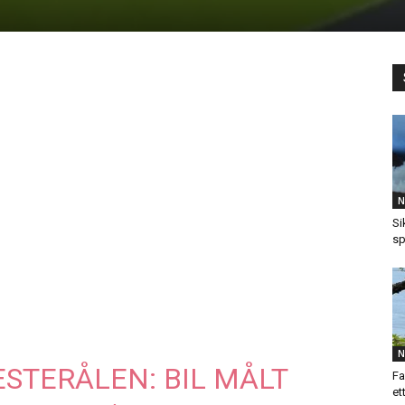
N
Si
sp
N
STERÅLEN: BIL MÅLT
Fa
et