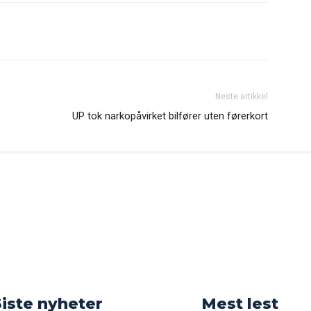
Neste artikkel
UP tok narkopåvirket bilfører uten førerkort
o
Siste nyheter
Mest lest