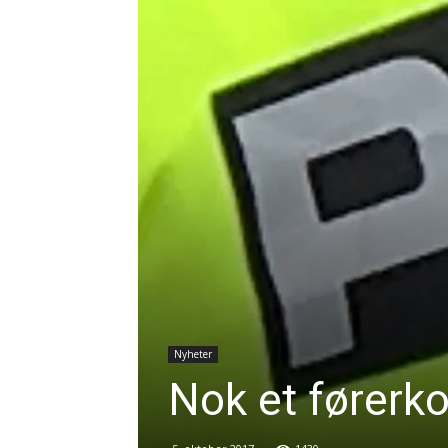
Nyheter
Nok et førerko