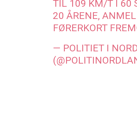
TIL 109 KM/T I 60
20 ÅRENE, ANMEL
FØRERKORT FREM
— POLITIET I NO
(@POLITINORDLA