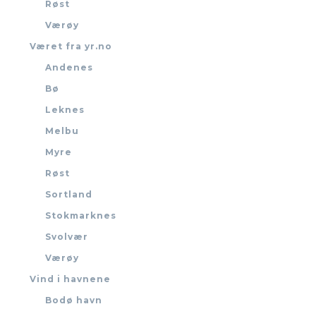
Røst
Værøy
Været fra yr.no
Andenes
Bø
Leknes
Melbu
Myre
Røst
Sortland
Stokmarknes
Svolvær
Værøy
Vind i havnene
Bodø havn