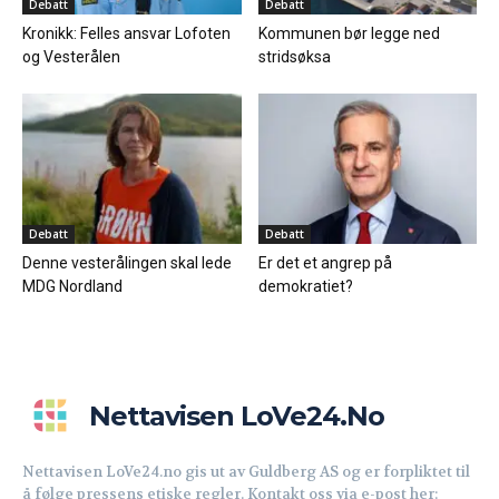
Debatt
Debatt
Kronikk: Felles ansvar Lofoten
Kommunen bør legge ned
og Vesterålen
stridsøksa
Debatt
Debatt
Denne vesterålingen skal lede
Er det et angrep på
MDG Nordland
demokratiet?
Nettavisen LoVe24.no
Nettavisen LoVe24.no gis ut av Guldberg AS og er forpliktet til
å følge pressens etiske regler. Kontakt oss via e-post her: