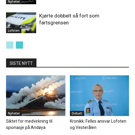
Nyheter
Kjørte dobbelt så fort som
fartsgrensen
Lofoten
SISTE NYTT
Nyheter
Debatt
Siktet for medvirkning til
Kronikk: Felles ansvar Lofoten
spionasje på Andøya
og Vesterålen