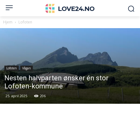
LOVE24.NO
Hjem
Lofoten
Lofoten
Vågan
Nesten halvparten ønsker én stor
Lofoten-kommune
25. april 2025
206