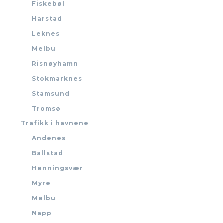
Fiskebøl
Harstad
Leknes
Melbu
Risnøyhamn
Stokmarknes
Stamsund
Tromsø
Trafikk i havnene
Andenes
Ballstad
Henningsvær
Myre
Melbu
Napp