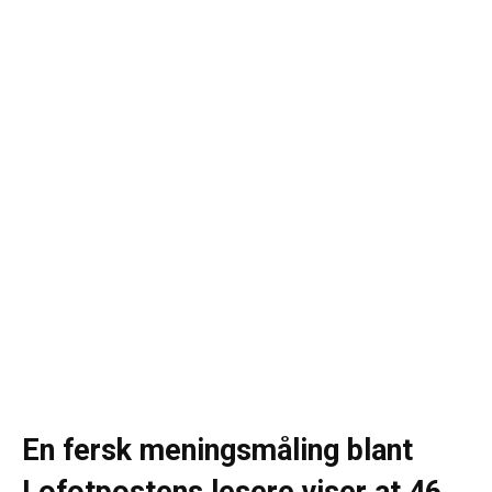
En fersk meningsmåling blant
Lofotpostens lesere viser at 46