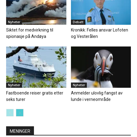
Nyheter
Debatt
Siktet for medvirkning til
Kronikk: Felles ansvar Lofoten
spionasje på Andøya
og Vesterålen
Nyheter
Nyheter
Fastboende reiser gratis etter
Anmelder ulovlig fangst av
seks turer
lunde i verneområde
MENINGER