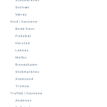
Stokmarknes
Svolvær
Værøy
Vind i havnene
Bodø havn
Fiskebøl
Harstad
Leknes
Melbu
Risnøyhamn
Stokmarknes
Stamsund
Tromsø
Trafikk i havnene
Andenes