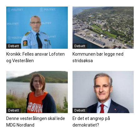
Debatt
Debatt
Kronikk: Felles ansvar Lofoten
Kommunen bør legge ned
og Vesterålen
stridsøksa
Debatt
Debatt
Denne vesterålingen skal lede
Er det et angrep på
MDG Nordland
demokratiet?