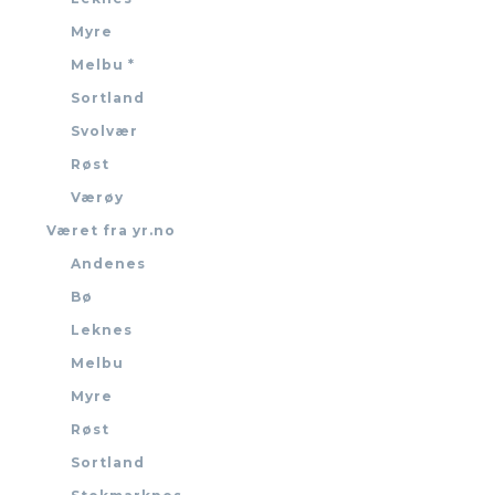
Myre
Melbu *
Sortland
Svolvær
Røst
Værøy
Været fra yr.no
Andenes
Bø
Leknes
Melbu
Myre
Røst
Sortland