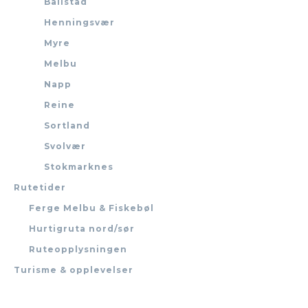
Ballstad
Henningsvær
Myre
Melbu
Napp
Reine
Sortland
Svolvær
Stokmarknes
Rutetider
Ferge Melbu & Fiskebøl
Hurtigruta nord/sør
Ruteopplysningen
Turisme & opplevelser