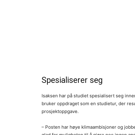
Spesialiserer seg
Isaksen har på studiet spesialisert seg inne
bruker oppdraget som en studietur, der resu
prosjektoppgave.
– Posten har høye klimaambisjoner og jobbe
glad for muligheten til å gjøre noe ingen a