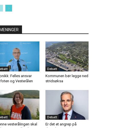
MENINGER
ebatt
Debatt
onikk: Felles ansvar
Kommunen bør legge ned
foten og Vesterålen
stridsøksa
ebatt
Debatt
nne vesterålingen skal
Er det et angrep på