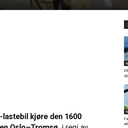
N
Si
sp
N
-lastebil kjøre den 1600
Fa
et
ngen Oslo–Tromsø
, i regi av