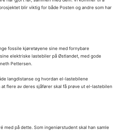
osjektet blir viktig for både Posten og andre som har
unge fossile kjøretøyene sine med fornybare
t sine elektriske lastebiler på Østlandet, med gode
nneth Pettersen.
åde langdistanse og hvordan el-lastebilene
at flere av deres sjåfører skal få prøve ut el-lastebilen
dré med på dette. Som ingeniørstudent skal han samle