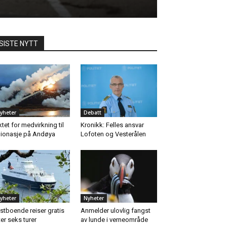
SISTE NYTT
yheter
Debatt
ktet for medvirkning til
Kronikk: Felles ansvar
ionasje på Andøya
Lofoten og Vesterålen
yheter
Nyheter
stboende reiser gratis
Anmelder ulovlig fangst
ter seks turer
av lunde i verneområde