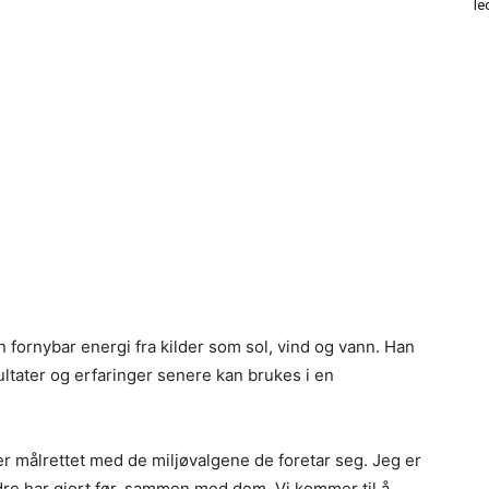
le
n fornybar energi fra kilder som sol, vind og vann. Han
ltater og erfaringer senere kan brukes i en
r målrettet med de miljøvalgene de foretar seg. Jeg er
ndre har gjort før, sammen med dem. Vi kommer til å