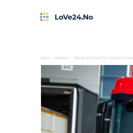
LoVe24.no
Hjem
Nyheter
Første el-lastebil fra Oslo til Trom