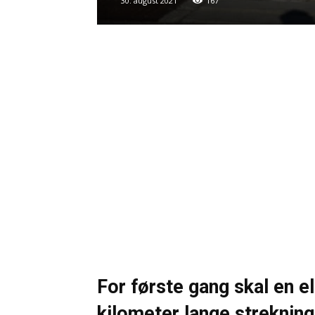
30. august 2021
167
For første gang skal en el
kilometer lange strekni