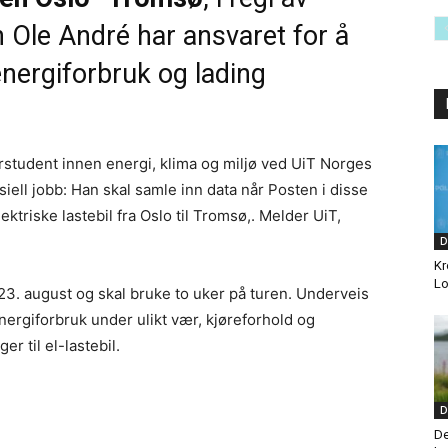
 Ole André har ansvaret for å
nergiforbruk og lading
ørstudent innen energi, klima og miljø ved UiT Norges
esiell jobb: Han skal samle inn data når Posten i disse
ektriske lastebil fra Oslo til Tromsø,. Melder UiT,
D
Kr
Lo
23. august og skal bruke to uker på turen. Underveis
ergiforbruk under ulikt vær, kjøreforhold og
er til el-lastebil.
D
De