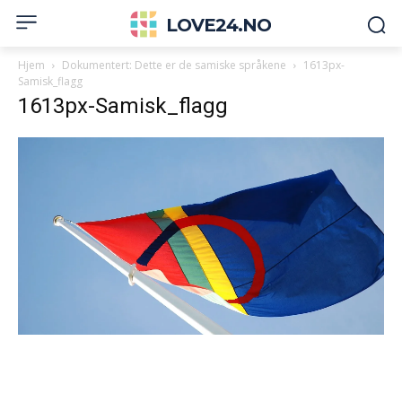
LOVE24.NO
Hjem
Dokumentert: Dette er de samiske språkene
1613px-
Samisk_flagg
1613px-Samisk_flagg