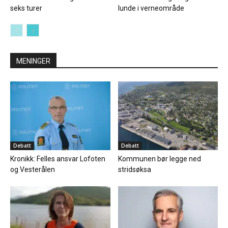
seks turer
lunde i verneområde
MENINGER
Debatt
Debatt
Kronikk: Felles ansvar Lofoten
Kommunen bør legge ned
og Vesterålen
stridsøksa