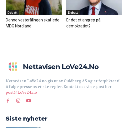
Debatt
Debatt
Denne vesterålingen skal lede
Er det et angrep på
MDG Nordland
demokratiet?
Nettavisen LoVe24.no
Nettavisen LoVe24.no gis ut av Guldberg AS og er forpliktet til
å følge pressens etiske regler. Kontakt oss via e-post her:
post@LoVe24.no
Siste nyheter