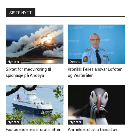
SISTE NYTT
Nyheter
Debatt
Siktet for medvirkning til
Kronikk: Felles ansvar Lofoten
spionasje på Andøya
og Vesterålen
Nyheter
Nyheter
Fastboende reiser gratis etter
Anmelder ulovlig fangst av