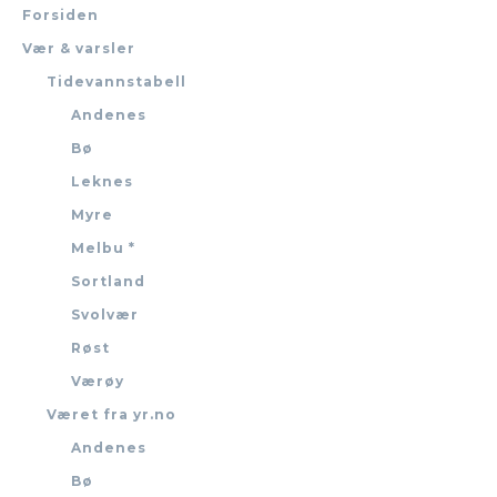
Forsiden
Vær & varsler
Tidevannstabell
Andenes
Bø
Leknes
Myre
Melbu *
Sortland
Svolvær
Røst
Værøy
Været fra yr.no
Andenes
Bø