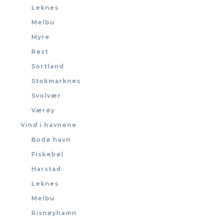
Leknes
Melbu
Myre
Røst
Sortland
Stokmarknes
Svolvær
Værøy
Vind i havnene
Bodø havn
Fiskebøl
Harstad
Leknes
Melbu
Risnøyhamn