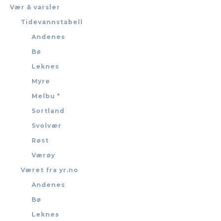
Vær & varsler
Tidevannstabell
Andenes
Bø
Leknes
Myre
Melbu *
Sortland
Svolvær
Røst
Værøy
Været fra yr.no
Andenes
Bø
Leknes