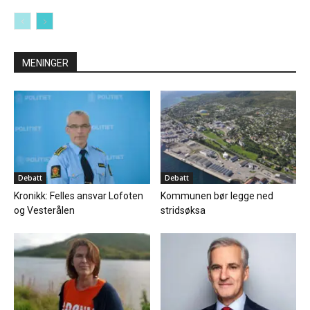
MENINGER
Debatt
Debatt
Kronikk: Felles ansvar Lofoten
Kommunen bør legge ned
og Vesterålen
stridsøksa