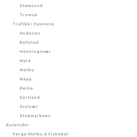
Stamsund
Tromsø
Trafikk i havnene
Andenes
Ballstad
Henningsvær
Myre
Melbu
Napp
Reine
Sortland
Svolvær
Stokmarknes
Rutetider
Ferge Melbu & Fiskebøl