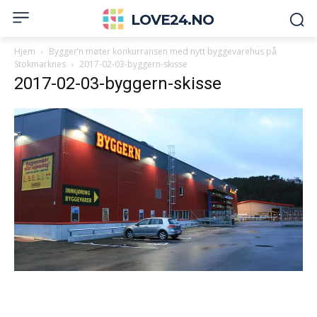
LOVE24.NO
Hjem
Bygger’n møter konkurransen med nytt byggevarehus på
Stokmarknes
2017-02-03-byggern-skisse
2017-02-03-byggern-skisse