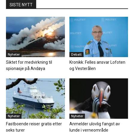
SISTE NYTT
Nyheter
Debatt
Siktet for medvirkning til
Kronikk: Felles ansvar Lofoten
spionasje på Andøya
og Vesterålen
Nyheter
Nyheter
Fastboende reiser gratis etter
Anmelder ulovlig fangst av
seks turer
lunde i verneområde