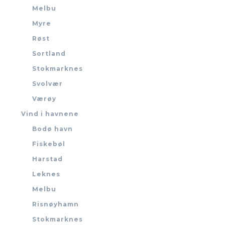
Melbu
Myre
Røst
Sortland
Stokmarknes
Svolvær
Værøy
Vind i havnene
Bodø havn
Fiskebøl
Harstad
Leknes
Melbu
Risnøyhamn
Stokmarknes