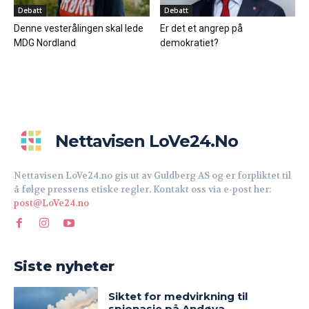
Debatt
Debatt
Denne vesterålingen skal lede
Er det et angrep på
MDG Nordland
demokratiet?
Nettavisen LoVe24.no
Nettavisen LoVe24.no gis ut av Guldberg AS og er forpliktet til
å følge pressens etiske regler. Kontakt oss via e-post her:
post@LoVe24.no
Siste nyheter
Siktet for medvirkning til
spionasje på Andøya