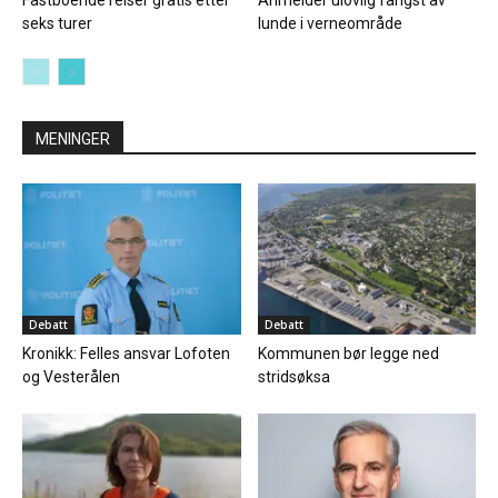
Fastboende reiser gratis etter
Anmelder ulovlig fangst av
seks turer
lunde i verneområde
MENINGER
Debatt
Debatt
Kronikk: Felles ansvar Lofoten
Kommunen bør legge ned
og Vesterålen
stridsøksa