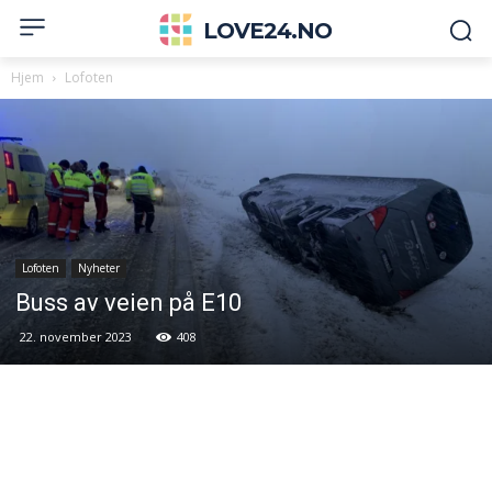
LOVE24.NO
Hjem
Lofoten
Lofoten
Nyheter
Buss av veien på E10
22. november 2023
408