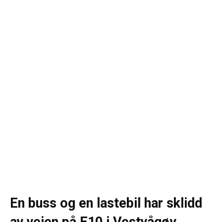
En buss og en lastebil har sklidd
av veien på E10 i Vestvågøy,