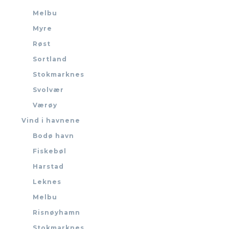
Melbu
Myre
Røst
Sortland
Stokmarknes
Svolvær
Værøy
Vind i havnene
Bodø havn
Fiskebøl
Harstad
Leknes
Melbu
Risnøyhamn
Stokmarknes