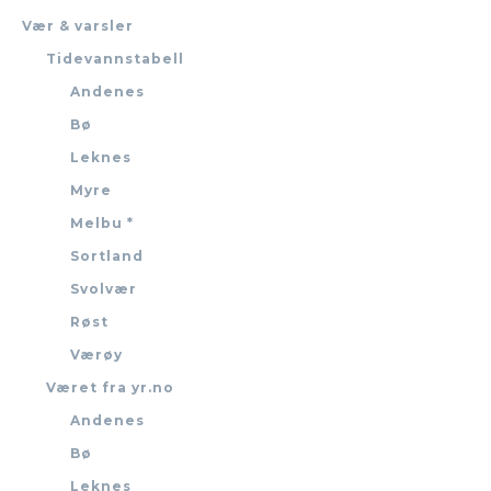
Vær & varsler
Tidevannstabell
Andenes
Bø
Leknes
Myre
Melbu *
Sortland
Svolvær
Røst
Værøy
Været fra yr.no
Andenes
Bø
Leknes