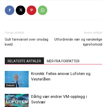
Forrige artikkel
Neste artikkel
Gult farevarsel over onsdag
Utfordrende vær og vanskelige
kveld
kjøreforhold
RELATERTE ARTIKLER
MER FRA FORFATTER
Kronikk: Felles ansvar Lofoten og
Vesterålen
Debatt
Dårlig vær endrer VM-opplegg i
Svolvær