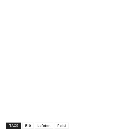
TAGS
E10
Lofoten
Politi