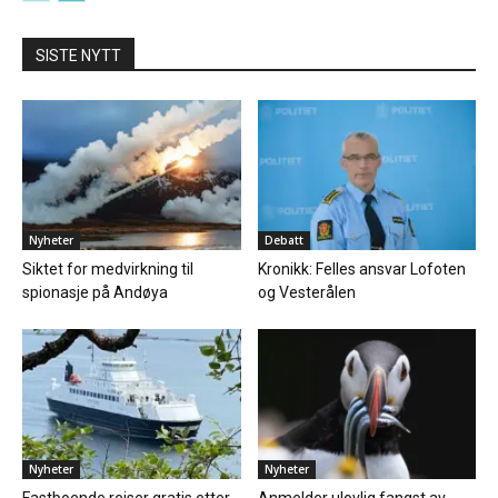
SISTE NYTT
Nyheter
Debatt
Siktet for medvirkning til
Kronikk: Felles ansvar Lofoten
spionasje på Andøya
og Vesterålen
Nyheter
Nyheter