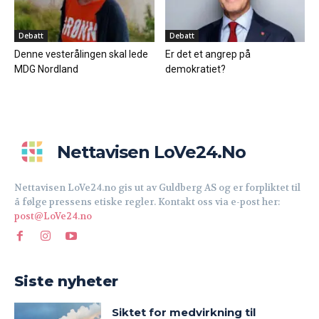
Debatt
Debatt
Denne vesterålingen skal lede
Er det et angrep på
MDG Nordland
demokratiet?
Nettavisen LoVe24.no
Nettavisen LoVe24.no gis ut av Guldberg AS og er forpliktet til
å følge pressens etiske regler. Kontakt oss via e-post her:
post@LoVe24.no
Siste nyheter
Siktet for medvirkning til