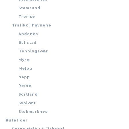
Stamsund
Tromsø
Trafikk i havnene
Andenes
Ballstad
Henningsvær
Myre
Melbu
Napp
Reine
Sortland
Svolvær
Stokmarknes
Rutetider
Ferge Melbu & Fiskebøl