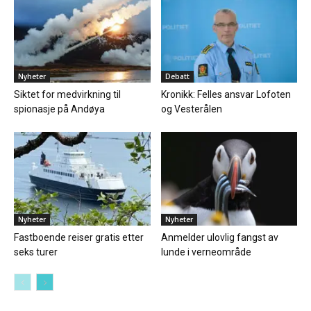
Nyheter
Debatt
Siktet for medvirkning til
Kronikk: Felles ansvar Lofoten
spionasje på Andøya
og Vesterålen
Nyheter
Nyheter
Fastboende reiser gratis etter
Anmelder ulovlig fangst av
seks turer
lunde i verneområde