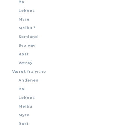
Bø
Leknes
Myre
Melbu *
Sortland
Svolvær
Røst
Værøy
Været fra yr.no
Andenes
Bø
Leknes
Melbu
Myre
Røst