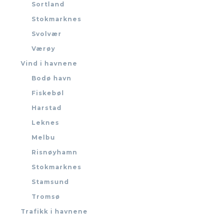
Sortland
Stokmarknes
Svolvær
Værøy
Vind i havnene
Bodø havn
Fiskebøl
Harstad
Leknes
Melbu
Risnøyhamn
Stokmarknes
Stamsund
Tromsø
Trafikk i havnene