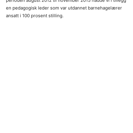
perioden august 2012 til november 2015 hadde vi i tillegg
en pedagogisk leder som var utdannet barnehagelærer
ansatt i 100 prosent stilling.