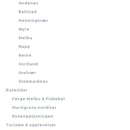
Andenes
Ballstad
Henningsvær
Myre
Melbu
Napp
Reine
Sortland
Svolvær
Stokmarknes
Rutetider
Ferge Melbu & Fiskebøl
Hurtigruta nord/sør
Ruteopplysningen
Turisme & opplevelser