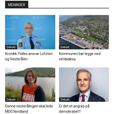
MENINGER
Debatt
Debatt
Kronikk: Felles ansvar Lofoten
Kommunen bør legge ned
og Vesterålen
stridsøksa
Debatt
Debatt
Denne vesterålingen skal lede
Er det et angrep på
MDG Nordland
demokratiet?