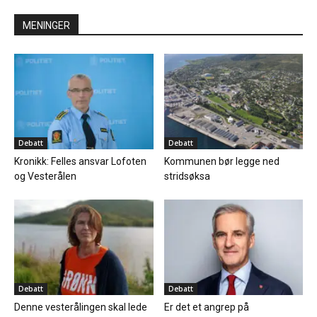
MENINGER
Debatt
Debatt
Kronikk: Felles ansvar Lofoten
Kommunen bør legge ned
og Vesterålen
stridsøksa
Debatt
Debatt
Denne vesterålingen skal lede
Er det et angrep på