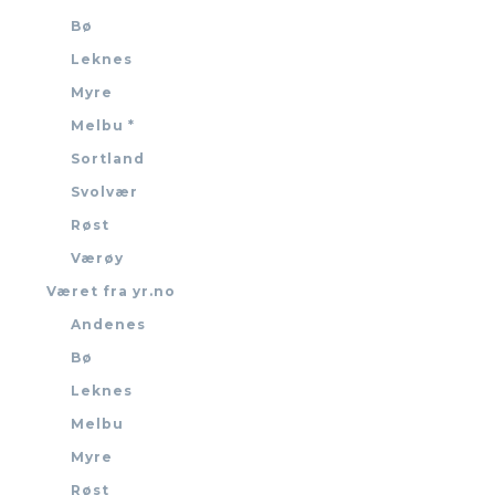
Bø
Leknes
Myre
Melbu *
Sortland
Svolvær
Røst
Værøy
Været fra yr.no
Andenes
Bø
Leknes
Melbu
Myre
Røst