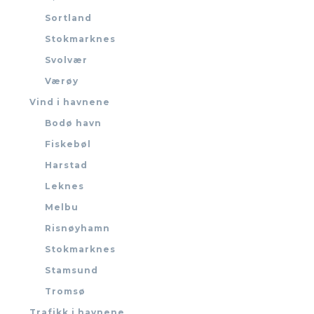
Sortland
Stokmarknes
Svolvær
Værøy
Vind i havnene
Bodø havn
Fiskebøl
Harstad
Leknes
Melbu
Risnøyhamn
Stokmarknes
Stamsund
Tromsø
Trafikk i havnene