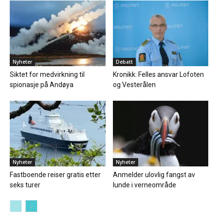
Nyheter
Debatt
Siktet for medvirkning til
Kronikk: Felles ansvar Lofoten
spionasje på Andøya
og Vesterålen
Nyheter
Nyheter
Fastboende reiser gratis etter
Anmelder ulovlig fangst av
seks turer
lunde i verneområde