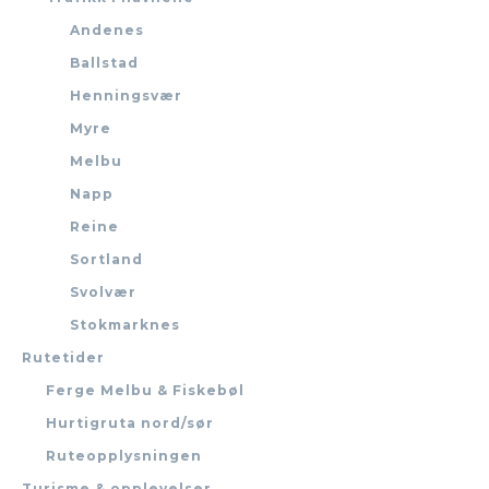
Andenes
Ballstad
Henningsvær
Myre
Melbu
Napp
Reine
Sortland
Svolvær
Stokmarknes
Rutetider
Ferge Melbu & Fiskebøl
Hurtigruta nord/sør
Ruteopplysningen
Turisme & opplevelser