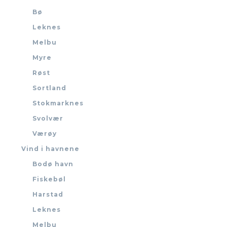
Bø
Leknes
Melbu
Myre
Røst
Sortland
Stokmarknes
Svolvær
Værøy
Vind i havnene
Bodø havn
Fiskebøl
Harstad
Leknes
Melbu