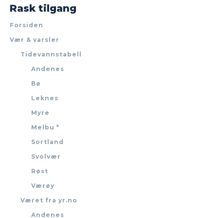
Rask tilgang
Forsiden
Vær & varsler
Tidevannstabell
Andenes
Bø
Leknes
Myre
Melbu *
Sortland
Svolvær
Røst
Værøy
Været fra yr.no
Andenes