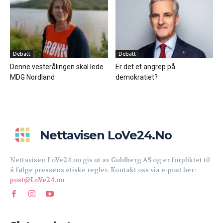
Debatt
Debatt
Denne vesterålingen skal lede
Er det et angrep på
MDG Nordland
demokratiet?
Nettavisen LoVe24.no
Nettavisen LoVe24.no gis ut av Guldberg AS og er forpliktet til
å følge pressens etiske regler. Kontakt oss via e-post her:
post@LoVe24.no