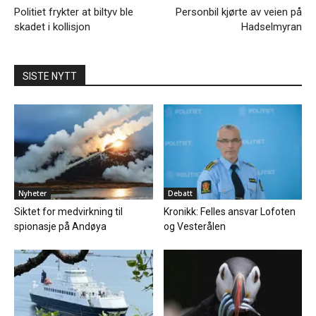
Politiet frykter at biltyv ble
Personbil kjørte av veien på
skadet i kollisjon
Hadselmyran
SISTE NYTT
Nyheter
Debatt
Siktet for medvirkning til
Kronikk: Felles ansvar Lofoten
spionasje på Andøya
og Vesterålen