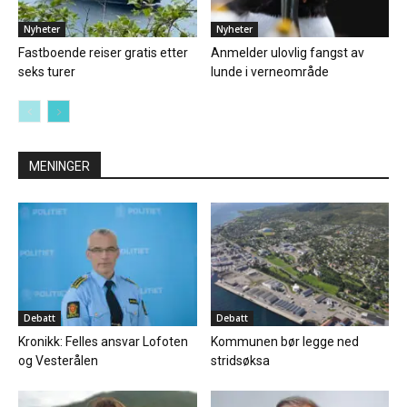
Nyheter
Nyheter
Fastboende reiser gratis etter
Anmelder ulovlig fangst av
seks turer
lunde i verneområde
MENINGER
Debatt
Debatt
Kronikk: Felles ansvar Lofoten
Kommunen bør legge ned
og Vesterålen
stridsøksa