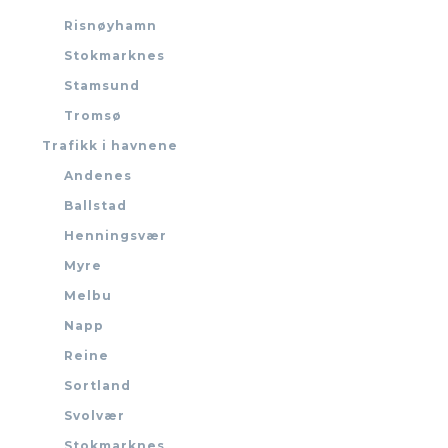
Risnøyhamn
Stokmarknes
Stamsund
Tromsø
Trafikk i havnene
Andenes
Ballstad
Henningsvær
Myre
Melbu
Napp
Reine
Sortland
Svolvær
Stokmarknes