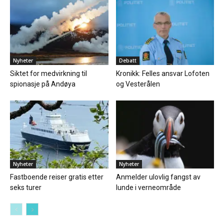
Nyheter
Debatt
Siktet for medvirkning til
Kronikk: Felles ansvar Lofoten
spionasje på Andøya
og Vesterålen
Nyheter
Nyheter
Fastboende reiser gratis etter
Anmelder ulovlig fangst av
seks turer
lunde i verneområde