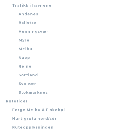
Trafikk i havnene
Andenes
Ballstad
Henningsvær
Myre
Melbu
Napp
Reine
Sortland
Svolvær
Stokmarknes
Rutetider
Ferge Melbu & Fiskebøl
Hurtigruta nord/sør
Ruteopplysningen