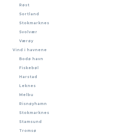
Røst
Sortland
Stokmarknes
Svolvær
Værøy
Vind i havnene
Bodø havn
Fiskebøl
Harstad
Leknes
Melbu
Risnøyhamn
Stokmarknes
Stamsund
Tromsø