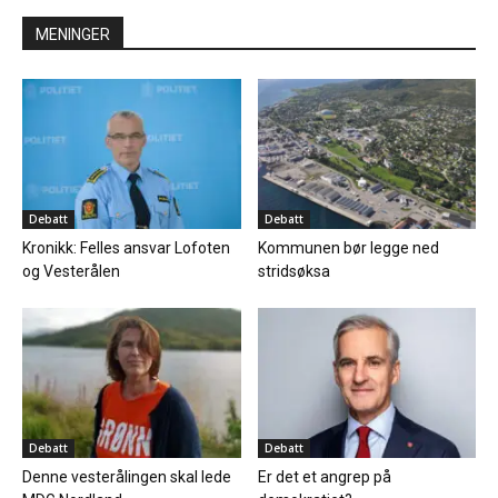
MENINGER
Debatt
Debatt
Kronikk: Felles ansvar Lofoten
Kommunen bør legge ned
og Vesterålen
stridsøksa
Debatt
Debatt
Denne vesterålingen skal lede
Er det et angrep på