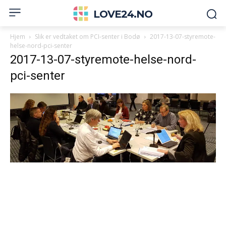
LOVE24.NO
Hjem
Slik er vedtaket om PCI-senter i Bodø
2017-13-07-styremote-
helse-nord-pci-senter
2017-13-07-styremote-helse-nord-
pci-senter