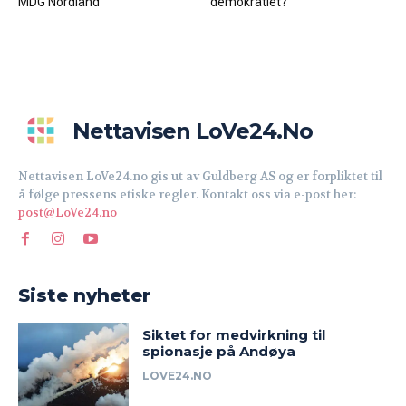
MDG Nordland
demokratiet?
Nettavisen LoVe24.no
Nettavisen LoVe24.no gis ut av Guldberg AS og er forpliktet til
å følge pressens etiske regler. Kontakt oss via e-post her:
post@LoVe24.no
Siste nyheter
Siktet for medvirkning til
spionasje på Andøya
LOVE24.NO