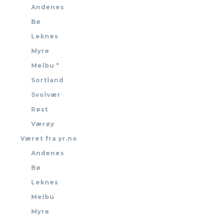
Andenes
Bø
Leknes
Myre
Melbu *
Sortland
Svolvær
Røst
Værøy
Været fra yr.no
Andenes
Bø
Leknes
Melbu
Myre