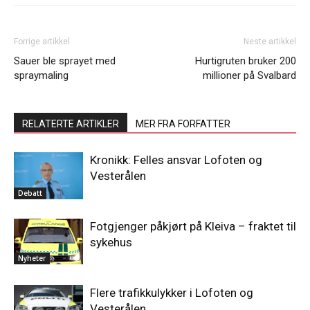
Forrige artikkel
Neste artikkel
Sauer ble sprayet med
Hurtigruten bruker 200
spraymaling
millioner på Svalbard
RELATERTE ARTIKLER
MER FRA FORFATTER
Kronikk: Felles ansvar Lofoten og
Vesterålen
Debatt
Fotgjenger påkjørt på Kleiva – fraktet til
sykehus
Nyheter
Flere trafikkulykker i Lofoten og
Vesterålen