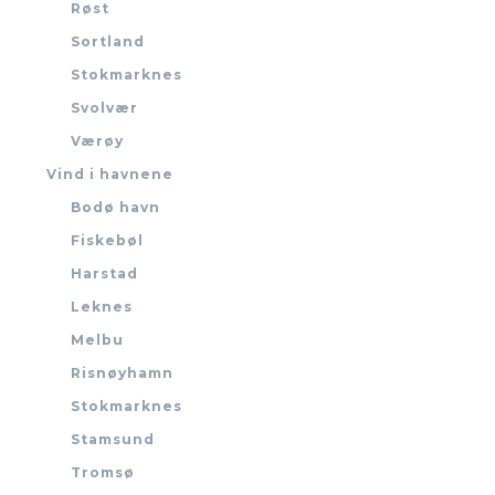
Røst
Sortland
Stokmarknes
Svolvær
Værøy
Vind i havnene
Bodø havn
Fiskebøl
Harstad
Leknes
Melbu
Risnøyhamn
Stokmarknes
Stamsund
Tromsø