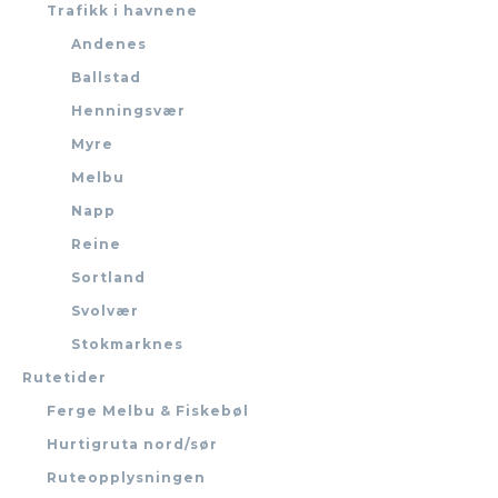
Trafikk i havnene
Andenes
Ballstad
Henningsvær
Myre
Melbu
Napp
Reine
Sortland
Svolvær
Stokmarknes
Rutetider
Ferge Melbu & Fiskebøl
Hurtigruta nord/sør
Ruteopplysningen