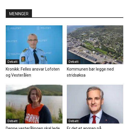
MENINGER
Debatt
Debatt
Kronikk: Felles ansvar Lofoten
Kommunen bør legge ned
og Vesterålen
stridsøksa
Debatt
Debatt
Denne vesterålingen skal lede
Er det et angrep på