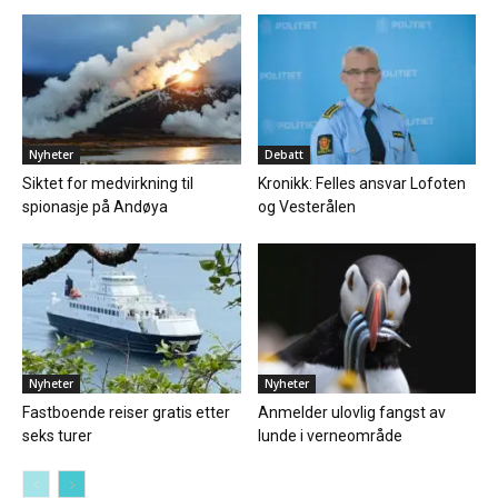
Nyheter
Debatt
Siktet for medvirkning til
Kronikk: Felles ansvar Lofoten
spionasje på Andøya
og Vesterålen
Nyheter
Nyheter
Fastboende reiser gratis etter
Anmelder ulovlig fangst av
seks turer
lunde i verneområde