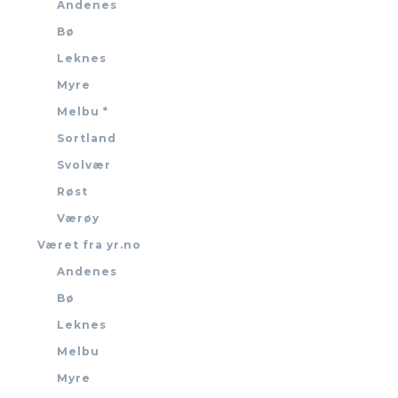
Andenes
Bø
Leknes
Myre
Melbu *
Sortland
Svolvær
Røst
Værøy
Været fra yr.no
Andenes
Bø
Leknes
Melbu
Myre