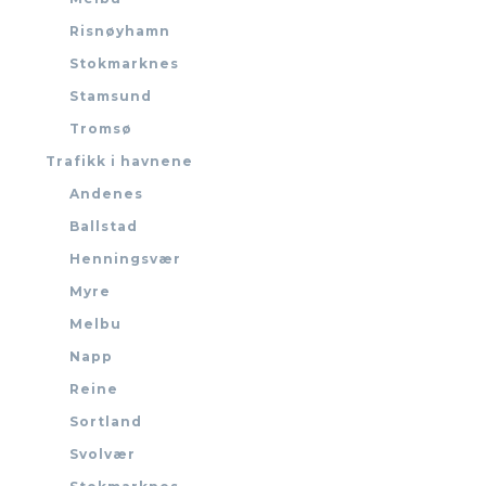
Risnøyhamn
Stokmarknes
Stamsund
Tromsø
Trafikk i havnene
Andenes
Ballstad
Henningsvær
Myre
Melbu
Napp
Reine
Sortland
Svolvær