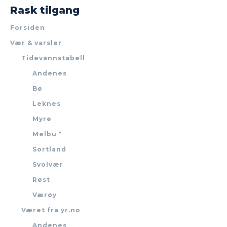
Rask tilgang
Forsiden
Vær & varsler
Tidevannstabell
Andenes
Bø
Leknes
Myre
Melbu *
Sortland
Svolvær
Røst
Værøy
Været fra yr.no
Andenes