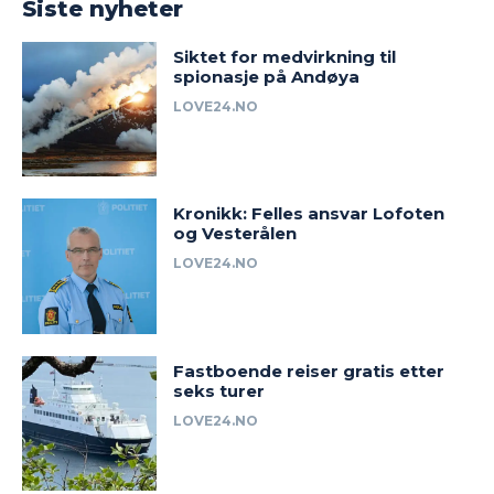
Siste nyheter
Siktet for medvirkning til
spionasje på Andøya
LOVE24.NO
Kronikk: Felles ansvar Lofoten
og Vesterålen
LOVE24.NO
Fastboende reiser gratis etter
seks turer
LOVE24.NO