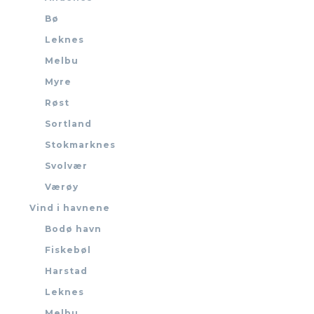
Bø
Leknes
Melbu
Myre
Røst
Sortland
Stokmarknes
Svolvær
Værøy
Vind i havnene
Bodø havn
Fiskebøl
Harstad
Leknes
Melbu