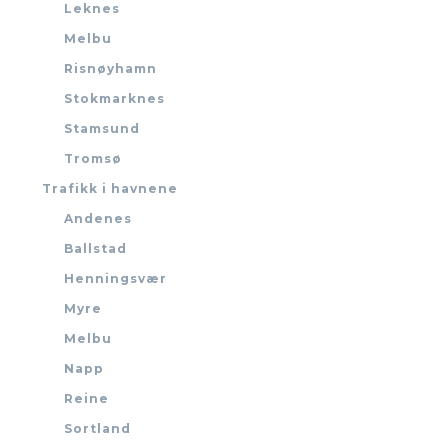
Leknes
Melbu
Risnøyhamn
Stokmarknes
Stamsund
Tromsø
Trafikk i havnene
Andenes
Ballstad
Henningsvær
Myre
Melbu
Napp
Reine
Sortland