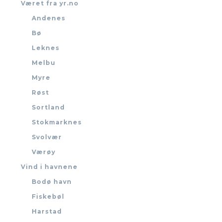
Været fra yr.no
Andenes
Bø
Leknes
Melbu
Myre
Røst
Sortland
Stokmarknes
Svolvær
Værøy
Vind i havnene
Bodø havn
Fiskebøl
Harstad