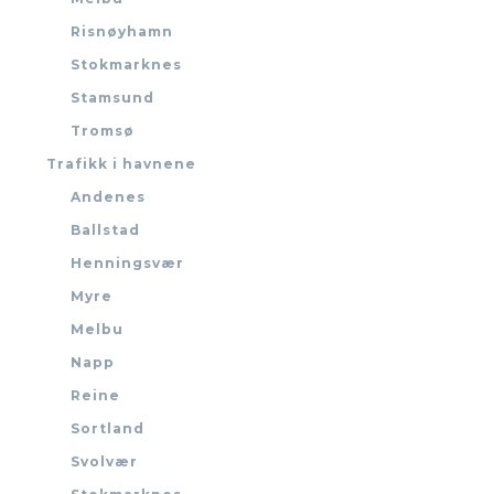
Risnøyhamn
Stokmarknes
Stamsund
Tromsø
Trafikk i havnene
Andenes
Ballstad
Henningsvær
Myre
Melbu
Napp
Reine
Sortland
Svolvær