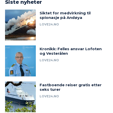
Siste nyheter
Siktet for medvirkning til
spionasje på Andøya
LOVE24.NO
Kronikk: Felles ansvar Lofoten
og Vesterålen
LOVE24.NO
Fastboende reiser gratis etter
seks turer
LOVE24.NO