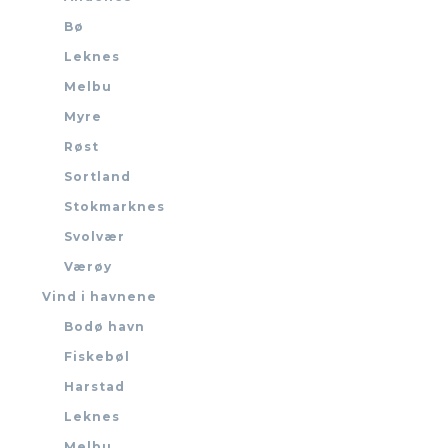
Bø
Leknes
Melbu
Myre
Røst
Sortland
Stokmarknes
Svolvær
Værøy
Vind i havnene
Bodø havn
Fiskebøl
Harstad
Leknes
Melbu