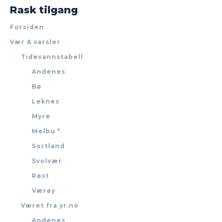
Rask tilgang
Forsiden
Vær & varsler
Tidevannstabell
Andenes
Bø
Leknes
Myre
Melbu *
Sortland
Svolvær
Røst
Værøy
Været fra yr.no
Andenes