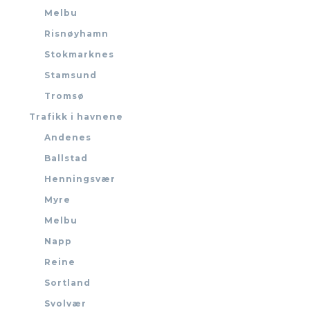
Melbu
Risnøyhamn
Stokmarknes
Stamsund
Tromsø
Trafikk i havnene
Andenes
Ballstad
Henningsvær
Myre
Melbu
Napp
Reine
Sortland
Svolvær