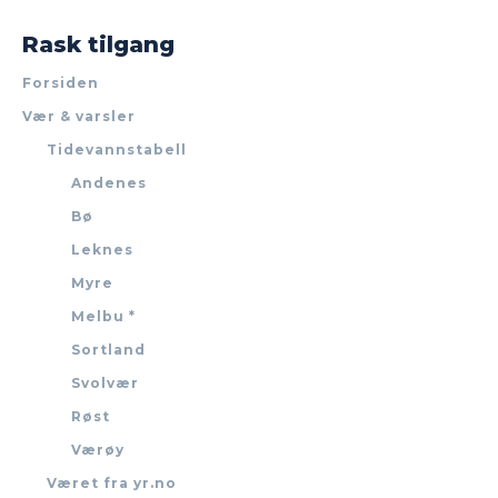
Rask tilgang
Forsiden
Vær & varsler
Tidevannstabell
Andenes
Bø
Leknes
Myre
Melbu *
Sortland
Svolvær
Røst
Værøy
Været fra yr.no