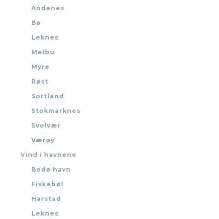
Andenes
Bø
Leknes
Melbu
Myre
Røst
Sortland
Stokmarknes
Svolvær
Værøy
Vind i havnene
Bodø havn
Fiskebøl
Harstad
Leknes