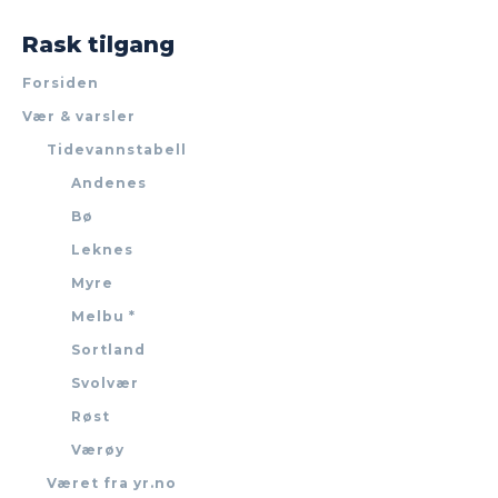
Rask tilgang
Forsiden
Vær & varsler
Tidevannstabell
Andenes
Bø
Leknes
Myre
Melbu *
Sortland
Svolvær
Røst
Værøy
Været fra yr.no