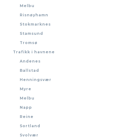
Melbu
Risnøyhamn
Stokmarknes
Stamsund
Tromsø
Trafikk i havnene
Andenes
Ballstad
Henningsvær
Myre
Melbu
Napp
Reine
Sortland
Svolvær