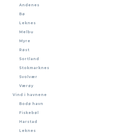
Andenes
Bø
Leknes
Melbu
Myre
Røst
Sortland
Stokmarknes
Svolvær
Værøy
Vind i havnene
Bodø havn
Fiskebøl
Harstad
Leknes