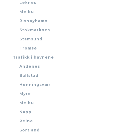
Leknes
Melbu
Risnøyhamn
Stokmarknes
Stamsund
Tromsø
Trafikk i havnene
Andenes
Ballstad
Henningsvær
Myre
Melbu
Napp
Reine
Sortland