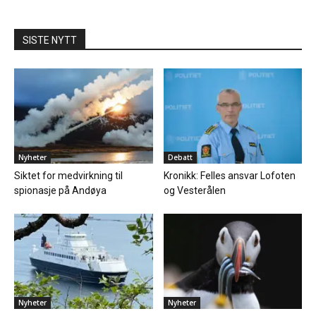
SISTE NYTT
Nyheter
Debatt
Siktet for medvirkning til
Kronikk: Felles ansvar Lofoten
spionasje på Andøya
og Vesterålen
Nyheter
Nyheter