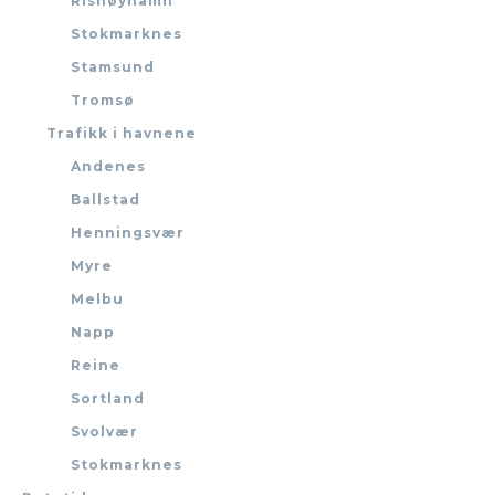
Risnøyhamn
Stokmarknes
Stamsund
Tromsø
Trafikk i havnene
Andenes
Ballstad
Henningsvær
Myre
Melbu
Napp
Reine
Sortland
Svolvær
Stokmarknes