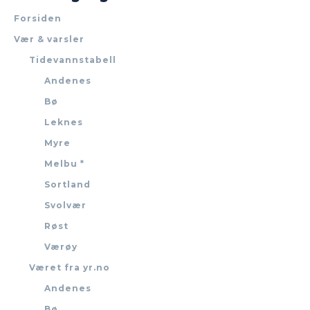
Forsiden
Vær & varsler
Tidevannstabell
Andenes
Bø
Leknes
Myre
Melbu *
Sortland
Svolvær
Røst
Værøy
Været fra yr.no
Andenes
Bø