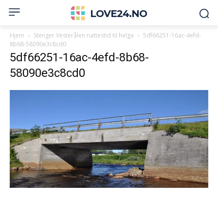
LOVE24.NO
Hjem
Stenger Vesterålen nattestid til helga
5df66251-16ac-4efd-
8b68-58090e3c8cd0
5df66251-16ac-4efd-8b68-
58090e3c8cd0