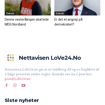
Debatt
Debatt
Denne vesterålingen skal lede
Er det et angrep på
MDG Nordland
demokratiet?
Nettavisen LoVe24.no
Nettavisen LoVe24.no gis ut av Guldberg AS og er forpliktet til
å følge pressens etiske regler. Kontakt oss via e-post her:
post@LoVe24.no
Siste nyheter