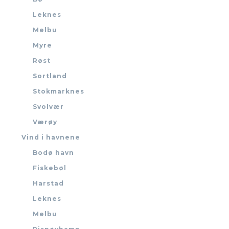
Leknes
Melbu
Myre
Røst
Sortland
Stokmarknes
Svolvær
Værøy
Vind i havnene
Bodø havn
Fiskebøl
Harstad
Leknes
Melbu