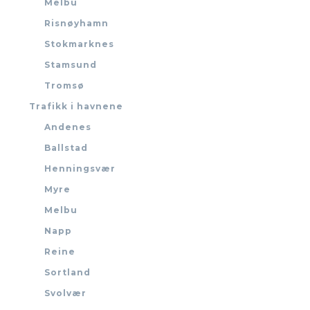
Melbu
Risnøyhamn
Stokmarknes
Stamsund
Tromsø
Trafikk i havnene
Andenes
Ballstad
Henningsvær
Myre
Melbu
Napp
Reine
Sortland
Svolvær