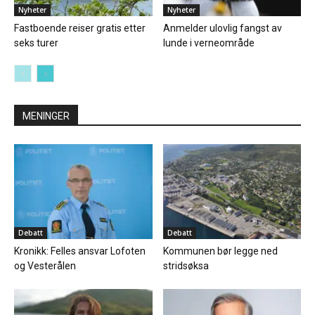
Nyheter
Nyheter
Fastboende reiser gratis etter
Anmelder ulovlig fangst av
seks turer
lunde i verneområde
MENINGER
Debatt
Debatt
Kronikk: Felles ansvar Lofoten
Kommunen bør legge ned
og Vesterålen
stridsøksa