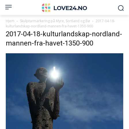
LOVE24.NO
Hjem
Skulpturmarkering på Myre, Sortland og Bø
2017-04-18-
kulturlandskap-nordland-mannen-fra-havet-1350-900
2017-04-18-kulturlandskap-nordland-
mannen-fra-havet-1350-900