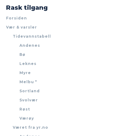
Rask tilgang
Forsiden
Vær & varsler
Tidevannstabell
Andenes
Bø
Leknes
Myre
Melbu *
Sortland
Svolvær
Røst
Værøy
Været fra yr.no