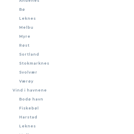
Andenes
Bø
Leknes
Melbu
Myre
Røst
Sortland
Stokmarknes
Svolvær
Værøy
Vind i havnene
Bodø havn
Fiskebøl
Harstad
Leknes