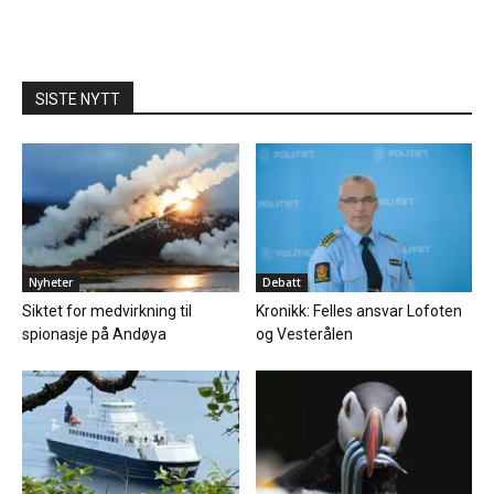
SISTE NYTT
Nyheter
Debatt
Siktet for medvirkning til
Kronikk: Felles ansvar Lofoten
spionasje på Andøya
og Vesterålen