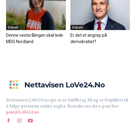
Debatt
Debatt
Denne vesterålingen skal lede
Er det et angrep på
MDG Nordland
demokratiet?
Nettavisen LoVe24.no
Nettavisen LoVe24.no gis ut av Guldberg AS og er forpliktet til
å følge pressens etiske regler. Kontakt oss via e-post her:
post@LoVe24.no