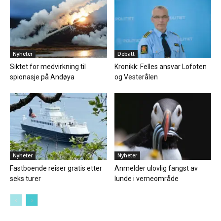
Nyheter
Debatt
Siktet for medvirkning til
Kronikk: Felles ansvar Lofoten
spionasje på Andøya
og Vesterålen
Nyheter
Nyheter
Fastboende reiser gratis etter
Anmelder ulovlig fangst av
seks turer
lunde i verneområde