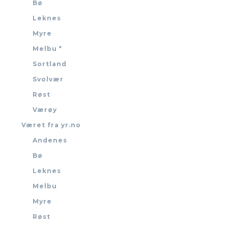
Bø
Leknes
Myre
Melbu *
Sortland
Svolvær
Røst
Værøy
Været fra yr.no
Andenes
Bø
Leknes
Melbu
Myre
Røst