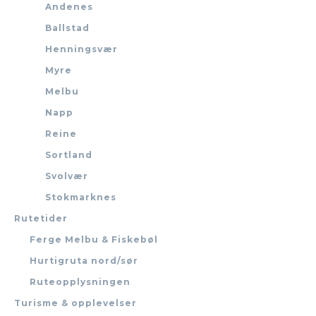
Andenes
Ballstad
Henningsvær
Myre
Melbu
Napp
Reine
Sortland
Svolvær
Stokmarknes
Rutetider
Ferge Melbu & Fiskebøl
Hurtigruta nord/sør
Ruteopplysningen
Turisme & opplevelser