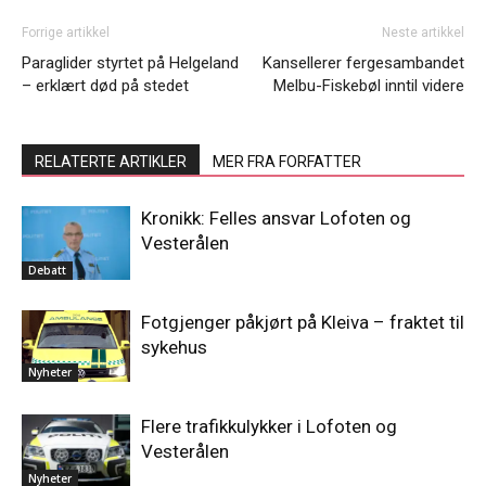
Forrige artikkel
Neste artikkel
Paraglider styrtet på Helgeland
Kansellerer fergesambandet
– erklært død på stedet
Melbu-Fiskebøl inntil videre
RELATERTE ARTIKLER
MER FRA FORFATTER
Kronikk: Felles ansvar Lofoten og
Vesterålen
Debatt
Fotgjenger påkjørt på Kleiva – fraktet til
sykehus
Nyheter
Flere trafikkulykker i Lofoten og
Vesterålen
Nyheter