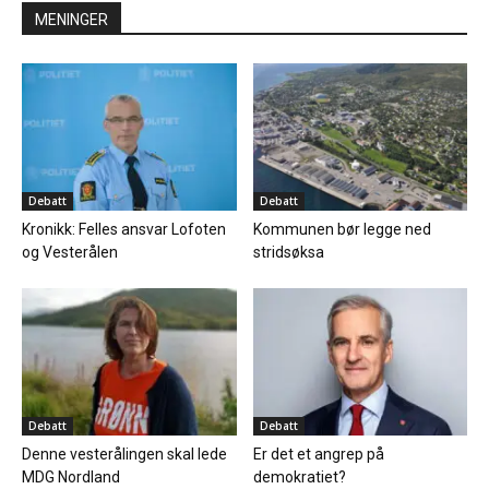
MENINGER
Debatt
Debatt
Kronikk: Felles ansvar Lofoten
Kommunen bør legge ned
og Vesterålen
stridsøksa
Debatt
Debatt
Denne vesterålingen skal lede
Er det et angrep på
MDG Nordland
demokratiet?