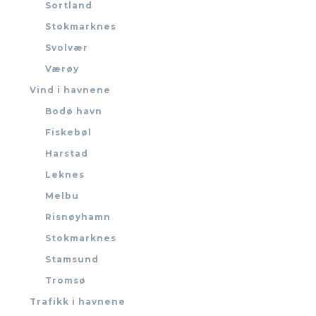
Sortland
Stokmarknes
Svolvær
Værøy
Vind i havnene
Bodø havn
Fiskebøl
Harstad
Leknes
Melbu
Risnøyhamn
Stokmarknes
Stamsund
Tromsø
Trafikk i havnene