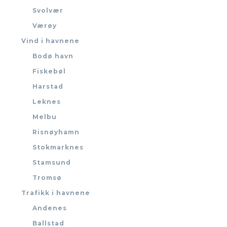
Svolvær
Værøy
Vind i havnene
Bodø havn
Fiskebøl
Harstad
Leknes
Melbu
Risnøyhamn
Stokmarknes
Stamsund
Tromsø
Trafikk i havnene
Andenes
Ballstad