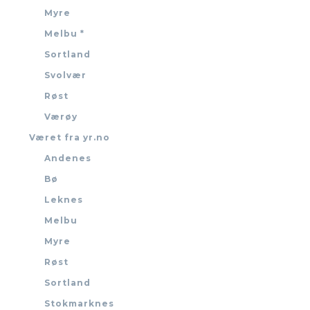
Myre
Melbu *
Sortland
Svolvær
Røst
Værøy
Været fra yr.no
Andenes
Bø
Leknes
Melbu
Myre
Røst
Sortland
Stokmarknes