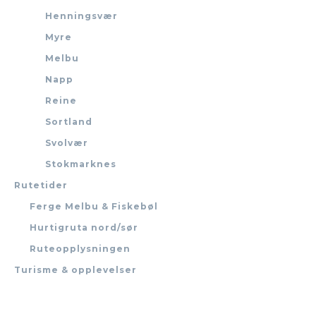
Henningsvær
Myre
Melbu
Napp
Reine
Sortland
Svolvær
Stokmarknes
Rutetider
Ferge Melbu & Fiskebøl
Hurtigruta nord/sør
Ruteopplysningen
Turisme & opplevelser