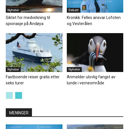
Nyheter
Debatt
Siktet for medvirkning til
Kronikk: Felles ansvar Lofoten
spionasje på Andøya
og Vesterålen
Nyheter
Nyheter
Fastboende reiser gratis etter
Anmelder ulovlig fangst av
seks turer
lunde i verneområde
MENINGER