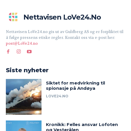
Nettavisen LoVe24.no
Nettavisen LoVe24.no gis ut av Guldberg AS og er forpliktet til
å følge pressens etiske regler. Kontakt oss via e-post her:
post@LoVe24.no
Siste nyheter
Siktet for medvirkning til
spionasje på Andøya
LOVE24.NO
Kronikk: Felles ansvar Lofoten
og Vesterålen