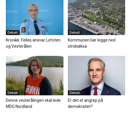
Debatt
Debatt
Kronikk: Felles ansvar Lofoten
Kommunen bør legge ned
og Vesterålen
stridsøksa
Debatt
Debatt
Denne vesterålingen skal lede
Er det et angrep på
MDG Nordland
demokratiet?