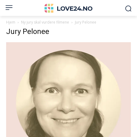
LOVE24.NO
Hjem
Ny jury skal vurdere filmene
Jury Pelonee
Jury Pelonee