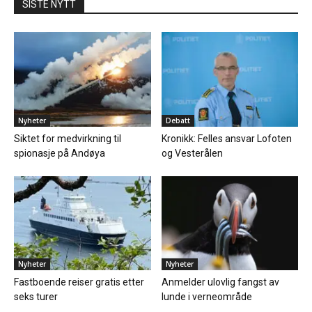
SISTE NYTT
Nyheter
Debatt
Siktet for medvirkning til
Kronikk: Felles ansvar Lofoten
spionasje på Andøya
og Vesterålen
Nyheter
Nyheter
Fastboende reiser gratis etter
Anmelder ulovlig fangst av
seks turer
lunde i verneområde