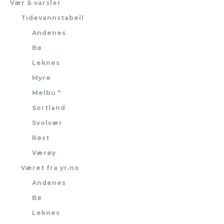
Vær & varsler
Tidevannstabell
Andenes
Bø
Leknes
Myre
Melbu *
Sortland
Svolvær
Røst
Værøy
Været fra yr.no
Andenes
Bø
Leknes