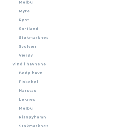
Melbu
Myre
Røst
Sortland
Stokmarknes
Svolvær
Værøy
Vind i havnene
Bodø havn
Fiskebøl
Harstad
Leknes
Melbu
Risnøyhamn
Stokmarknes