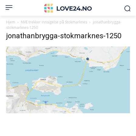
LOVE24.NO
Hjem
NVE trekker innsigelse på Stokmarknes
jonathanbrygga-
stokmarknes-1250
jonathanbrygga-stokmarknes-1250