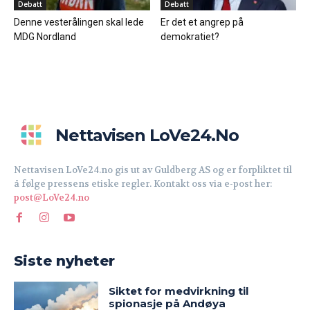
Debatt
Debatt
Denne vesterålingen skal lede
Er det et angrep på
MDG Nordland
demokratiet?
Nettavisen LoVe24.no
Nettavisen LoVe24.no gis ut av Guldberg AS og er forpliktet til
å følge pressens etiske regler. Kontakt oss via e-post her:
post@LoVe24.no
Siste nyheter
Siktet for medvirkning til
spionasje på Andøya