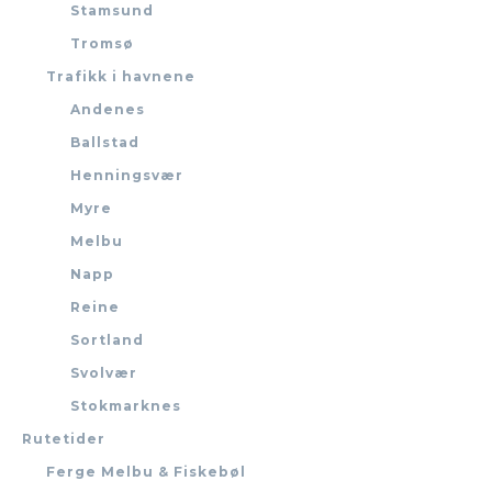
Stamsund
Tromsø
Trafikk i havnene
Andenes
Ballstad
Henningsvær
Myre
Melbu
Napp
Reine
Sortland
Svolvær
Stokmarknes
Rutetider
Ferge Melbu & Fiskebøl