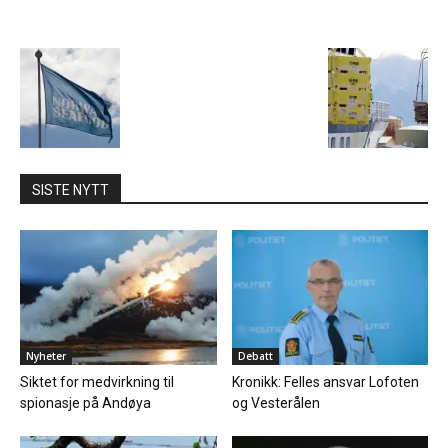
SISTE NYTT
Nyheter
Debatt
Siktet for medvirkning til
Kronikk: Felles ansvar Lofoten
spionasje på Andøya
og Vesterålen