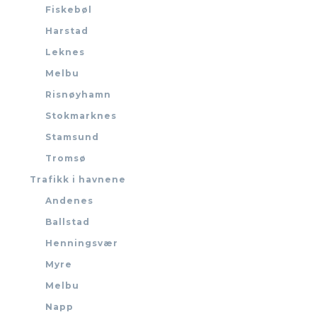
Fiskebøl
Harstad
Leknes
Melbu
Risnøyhamn
Stokmarknes
Stamsund
Tromsø
Trafikk i havnene
Andenes
Ballstad
Henningsvær
Myre
Melbu
Napp