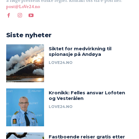
å følge pressens etiske regler. Kontakt oss via e-post her:
post@LoVe24.no
Siste nyheter
Siktet for medvirkning til
spionasje på Andøya
LOVE24.NO
Kronikk: Felles ansvar Lofoten
og Vesterålen
LOVE24.NO
Fastboende reiser gratis etter