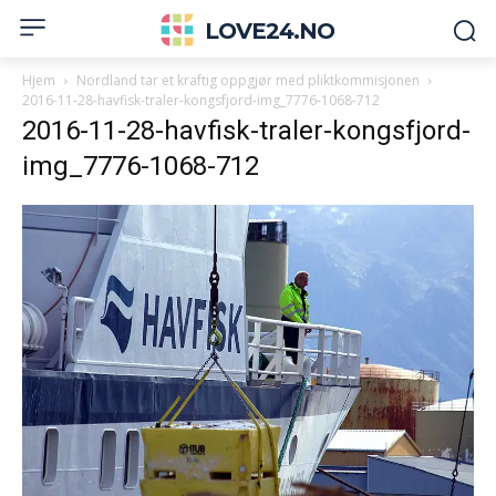
LOVE24.NO
Hjem
Nordland tar et kraftig oppgjør med pliktkommisjonen
2016-11-28-havfisk-traler-kongsfjord-img_7776-1068-712
2016-11-28-havfisk-traler-kongsfjord-
img_7776-1068-712