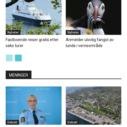
Nyheter
Nyheter
Fastboende reiser gratis etter
Anmelder ulovlig fangst av
seks turer
lunde i verneområde
MENINGER
Debatt
Debatt