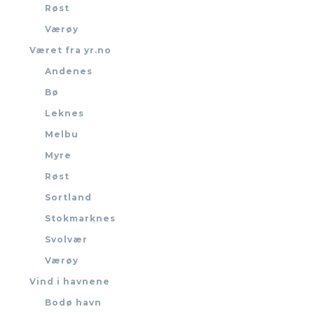
Røst
Værøy
Været fra yr.no
Andenes
Bø
Leknes
Melbu
Myre
Røst
Sortland
Stokmarknes
Svolvær
Værøy
Vind i havnene
Bodø havn