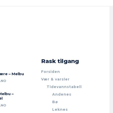
Rask tilgang
Forsiden
jære – Melbu
Vær & varsler
.NO
Tidevannstabell
Melbu –
Andenes
øl
Bø
.NO
Leknes