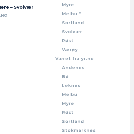
Myre
jære – Svolvær
Melbu *
.NO
Sortland
Svolvær
Røst
Værøy
Været fra yr.no
Andenes
Bø
Leknes
Melbu
Myre
Røst
Sortland
Stokmarknes