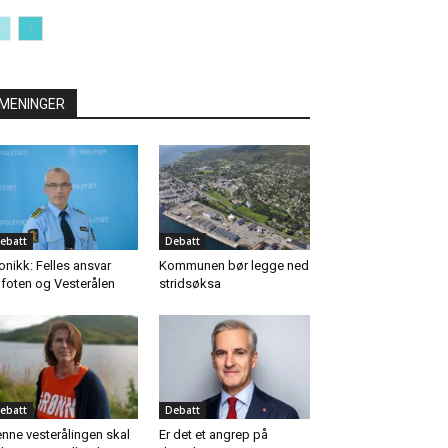
MENINGER
ebatt
Debatt
onikk: Felles ansvar
Kommunen bør legge ned
foten og Vesterålen
stridsøksa
ebatt
Debatt
nne vesterålingen skal
Er det et angrep på