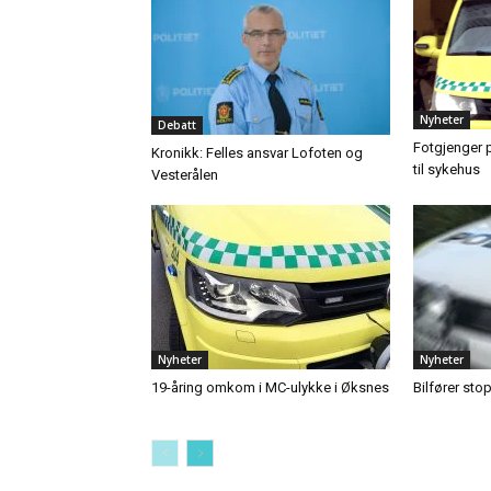
Nyheter
Debatt
Fotgjenger p
Kronikk: Felles ansvar Lofoten og
til sykehus
Vesterålen
Nyheter
Nyheter
19-åring omkom i MC-ulykke i Øksnes
Bilfører sto