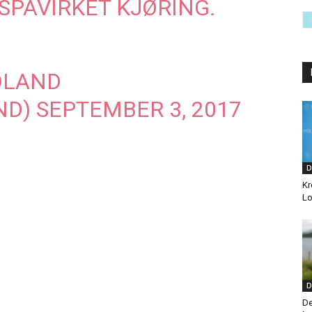
SPÅVIRKET KJØRING.
RDLAND
ND)
SEPTEMBER 3, 2017
D
Kr
Lo
D
De