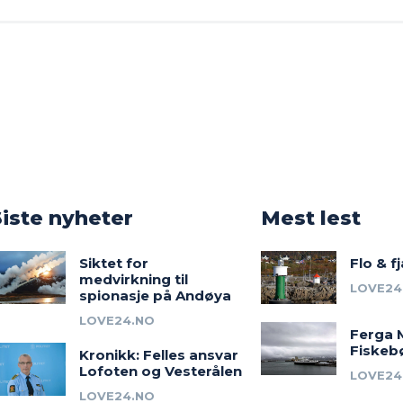
o
Siste nyheter
Mest lest
Siktet for
Flo & f
medvirkning til
LOVE24
spionasje på Andøya
LOVE24.NO
Ferga 
Fiskeb
Kronikk: Felles ansvar
Lofoten og Vesterålen
LOVE24
LOVE24.NO