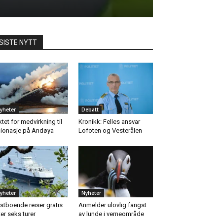
SISTE NYTT
yheter
Debatt
ktet for medvirkning til
Kronikk: Felles ansvar
ionasje på Andøya
Lofoten og Vesterålen
yheter
Nyheter
stboende reiser gratis
Anmelder ulovlig fangst
ter seks turer
av lunde i verneområde