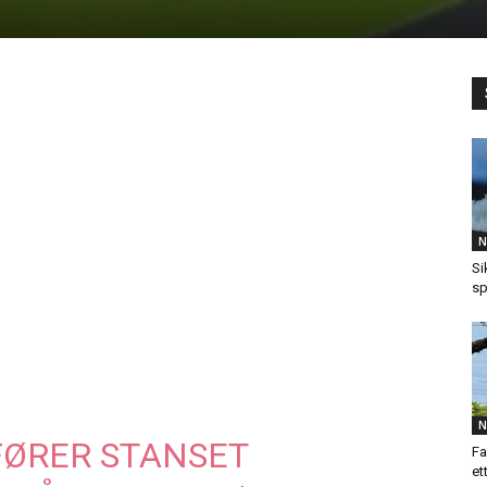
N
Si
sp
N
FØRER STANSET
Fa
et