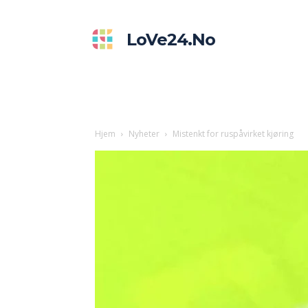
LoVe24.no
Hjem
Nyheter
Mistenkt for ruspåvirket kjøring