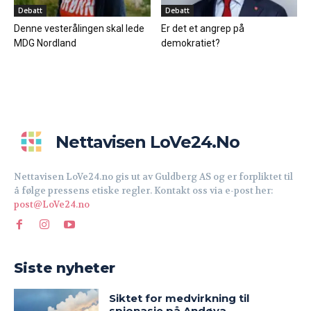
Debatt
Debatt
Denne vesterålingen skal lede
Er det et angrep på
MDG Nordland
demokratiet?
Nettavisen LoVe24.no
Nettavisen LoVe24.no gis ut av Guldberg AS og er forpliktet til
å følge pressens etiske regler. Kontakt oss via e-post her:
post@LoVe24.no
Siste nyheter
Siktet for medvirkning til
spionasje på Andøya