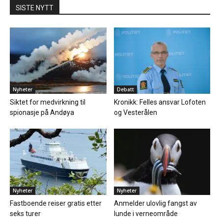
SISTE NYTT
Nyheter
Debatt
Siktet for medvirkning til
Kronikk: Felles ansvar Lofoten
spionasje på Andøya
og Vesterålen
Nyheter
Nyheter
Fastboende reiser gratis etter
Anmelder ulovlig fangst av
seks turer
lunde i verneområde