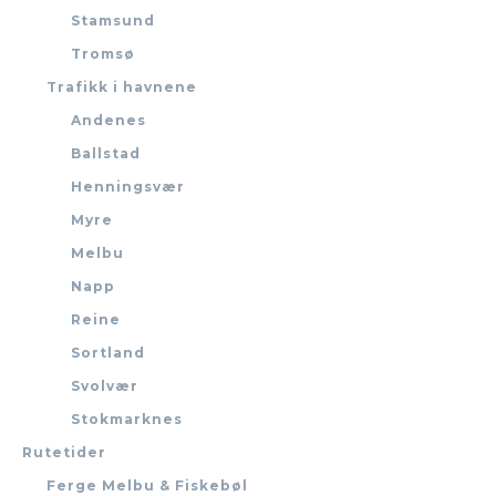
Stamsund
Tromsø
Trafikk i havnene
Andenes
Ballstad
Henningsvær
Myre
Melbu
Napp
Reine
Sortland
Svolvær
Stokmarknes
Rutetider
Ferge Melbu & Fiskebøl