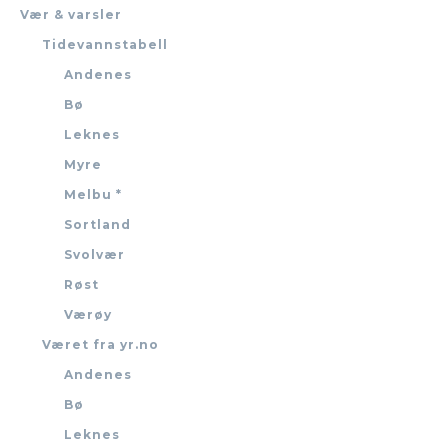
Vær & varsler
Tidevannstabell
Andenes
Bø
Leknes
Myre
Melbu *
Sortland
Svolvær
Røst
Værøy
Været fra yr.no
Andenes
Bø
Leknes