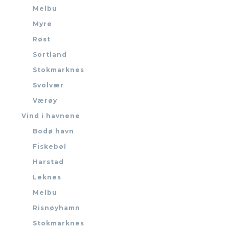
Melbu
Myre
Røst
Sortland
Stokmarknes
Svolvær
Værøy
Vind i havnene
Bodø havn
Fiskebøl
Harstad
Leknes
Melbu
Risnøyhamn
Stokmarknes