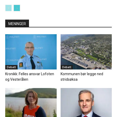
MENINGER
Debatt
Debatt
Kronikk: Felles ansvar Lofoten
Kommunen bør legge ned
og Vesterålen
stridsøksa