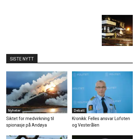
SISTE NYTT
Nyheter
Debatt
Siktet for medvirkning til
Kronikk: Felles ansvar Lofoten
spionasje på Andøya
og Vesterålen