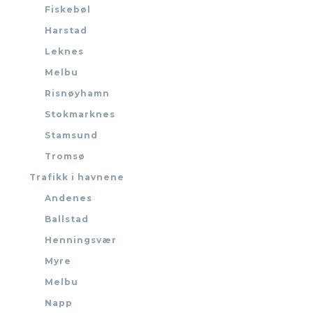
Fiskebøl
Harstad
Leknes
Melbu
Risnøyhamn
Stokmarknes
Stamsund
Tromsø
Trafikk i havnene
Andenes
Ballstad
Henningsvær
Myre
Melbu
Napp