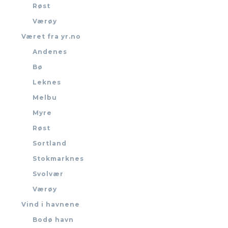
Røst
Værøy
Været fra yr.no
Andenes
Bø
Leknes
Melbu
Myre
Røst
Sortland
Stokmarknes
Svolvær
Værøy
Vind i havnene
Bodø havn