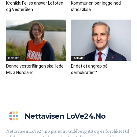
Kronikk: Felles ansvar Lofoten
Kommunen bør legge ned
og Vesterålen
stridsøksa
Debatt
Debatt
Denne vesterålingen skal lede
Er det et angrep på
MDG Nordland
demokratiet?
Nettavisen LoVe24.no
Nettavisen LoVe24.no gis ut av Guldberg AS og er forpliktet til