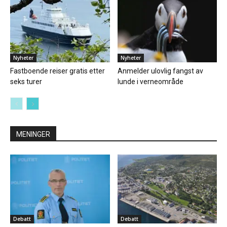
Nyheter
Nyheter
Fastboende reiser gratis etter
Anmelder ulovlig fangst av
seks turer
lunde i verneområde
MENINGER
Debatt
Debatt