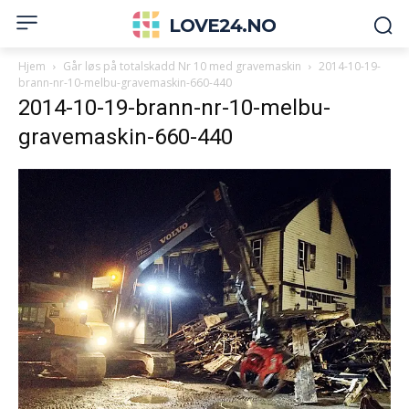
LOVE24.NO
Hjem
Går løs på totalskadd Nr 10 med gravemaskin
2014-10-19-
brann-nr-10-melbu-gravemaskin-660-440
2014-10-19-brann-nr-10-melbu-
gravemaskin-660-440