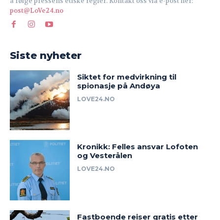
å følge pressens etiske regler. Kontakt oss via e-post her:
post@LoVe24.no
Siste nyheter
Siktet for medvirkning til
spionasje på Andøya
LOVE24.NO
Kronikk: Felles ansvar Lofoten
og Vesterålen
LOVE24.NO
Fastboende reiser gratis etter