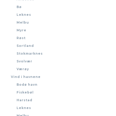
Bø
Leknes
Melbu
Myre
Røst
Sortland
Stokmarknes
Svolvær
Værøy
Vind i havnene
Bodø havn
Fiskebøl
Harstad
Leknes
Melbu