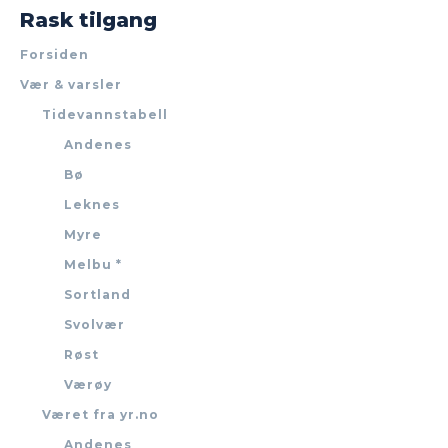
Rask tilgang
Forsiden
Vær & varsler
Tidevannstabell
Andenes
Bø
Leknes
Myre
Melbu *
Sortland
Svolvær
Røst
Værøy
Været fra yr.no
Andenes