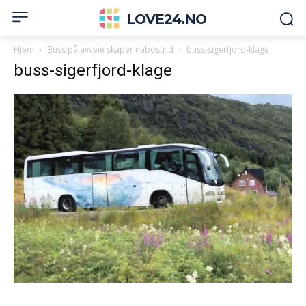
LOVE24.NO
Hjem
Buss på avveie skaper nabostrid
buss-sigerfjord-klage
buss-sigerfjord-klage