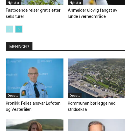
Nyheter
Nyheter
Fastboende reiser gratis etter
Anmelder ulovlig fangst av
seks turer
lunde i verneområde
MENINGER
Debatt
Debatt
Kronikk: Felles ansvar Lofoten
Kommunen bør legge ned
og Vesterålen
stridsøksa