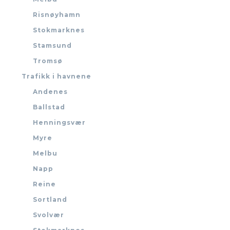
Risnøyhamn
Stokmarknes
Stamsund
Tromsø
Trafikk i havnene
Andenes
Ballstad
Henningsvær
Myre
Melbu
Napp
Reine
Sortland
Svolvær