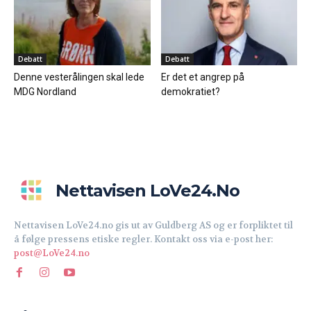
Debatt
Debatt
Denne vesterålingen skal lede
Er det et angrep på
MDG Nordland
demokratiet?
Nettavisen LoVe24.no
Nettavisen LoVe24.no gis ut av Guldberg AS og er forpliktet til
å følge pressens etiske regler. Kontakt oss via e-post her:
post@LoVe24.no