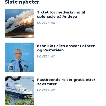
Siste nyheter
Siktet for medvirkning til
spionasje på Andøya
LOVE24.NO
Kronikk: Felles ansvar Lofoten
og Vesterålen
LOVE24.NO
Fastboende reiser gratis etter
seks turer
LOVE24.NO