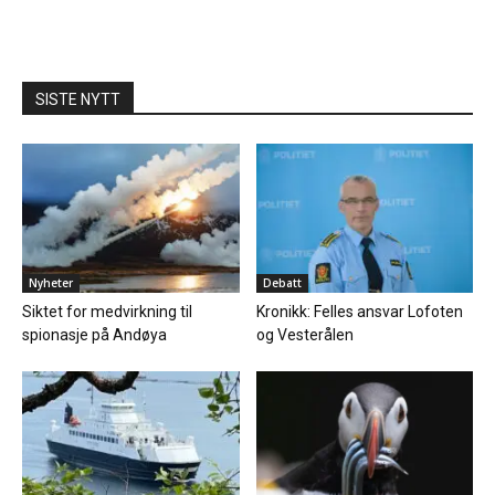
SISTE NYTT
Nyheter
Debatt
Siktet for medvirkning til
Kronikk: Felles ansvar Lofoten
spionasje på Andøya
og Vesterålen