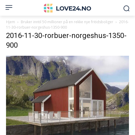
LOVE24.NO
Hjem
Bruker inntil 50 millioner på en rekke nye fritidsboliger
2016-
11-30-rorbuer-norgeshus-1350-900
2016-11-30-rorbuer-norgeshus-1350-
900