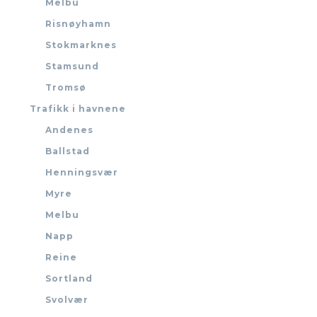
Melbu
Risnøyhamn
Stokmarknes
Stamsund
Tromsø
Trafikk i havnene
Andenes
Ballstad
Henningsvær
Myre
Melbu
Napp
Reine
Sortland
Svolvær