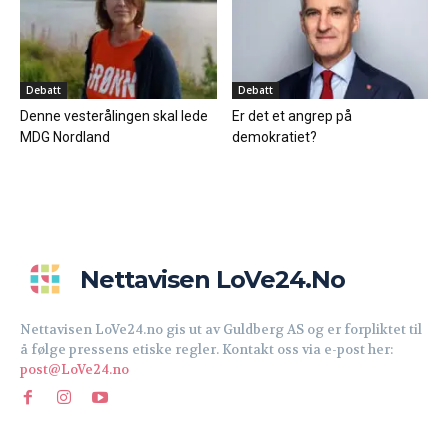
Debatt
Debatt
Denne vesterålingen skal lede
Er det et angrep på
MDG Nordland
demokratiet?
Nettavisen LoVe24.no
Nettavisen LoVe24.no gis ut av Guldberg AS og er forpliktet til
å følge pressens etiske regler. Kontakt oss via e-post her:
post@LoVe24.no