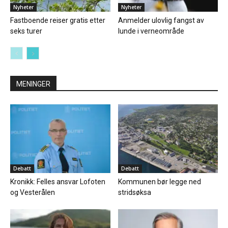
Nyheter
Nyheter
Fastboende reiser gratis etter
Anmelder ulovlig fangst av
seks turer
lunde i verneområde
MENINGER
Debatt
Debatt
Kronikk: Felles ansvar Lofoten
Kommunen bør legge ned
og Vesterålen
stridsøksa