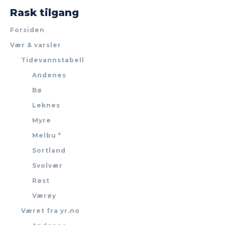
Rask tilgang
Forsiden
Vær & varsler
Tidevannstabell
Andenes
Bø
Leknes
Myre
Melbu *
Sortland
Svolvær
Røst
Værøy
Været fra yr.no