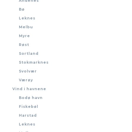
Andenes
Bø
Leknes
Melbu
Myre
Røst
Sortland
Stokmarknes
Svolvær
Værøy
Vind i havnene
Bodø havn
Fiskebøl
Harstad
Leknes