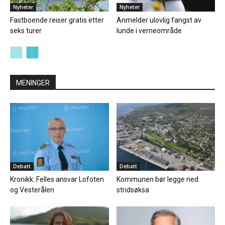
Nyheter
Nyheter
Fastboende reiser gratis etter
Anmelder ulovlig fangst av
seks turer
lunde i verneområde
MENINGER
Debatt
Debatt
Kronikk: Felles ansvar Lofoten
Kommunen bør legge ned
og Vesterålen
stridsøksa