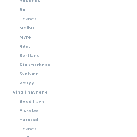
Andenes
Bø
Leknes
Melbu
Myre
Røst
Sortland
Stokmarknes
Svolvær
Værøy
Vind i havnene
Bodø havn
Fiskebøl
Harstad
Leknes