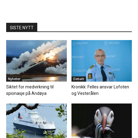
SISTE NYTT
Nyheter
Debatt
Siktet for medvirkning til
Kronikk: Felles ansvar Lofoten
spionasje på Andøya
og Vesterålen