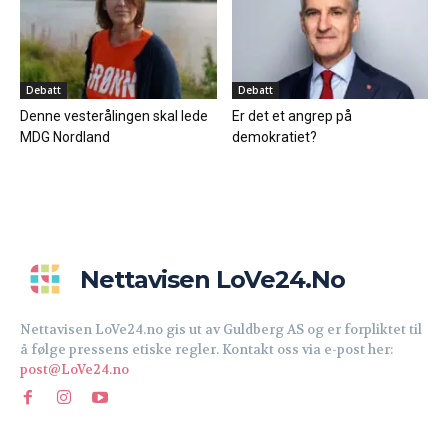
Debatt
Debatt
Denne vesterålingen skal lede
Er det et angrep på
MDG Nordland
demokratiet?
Nettavisen LoVe24.no
Nettavisen LoVe24.no gis ut av Guldberg AS og er forpliktet til
å følge pressens etiske regler. Kontakt oss via e-post her:
post@LoVe24.no