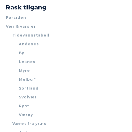
Rask tilgang
Forsiden
Vær & varsler
Tidevannstabell
Andenes
Bø
Leknes
Myre
Melbu *
Sortland
Svolvær
Røst
Værøy
Været fra yr.no