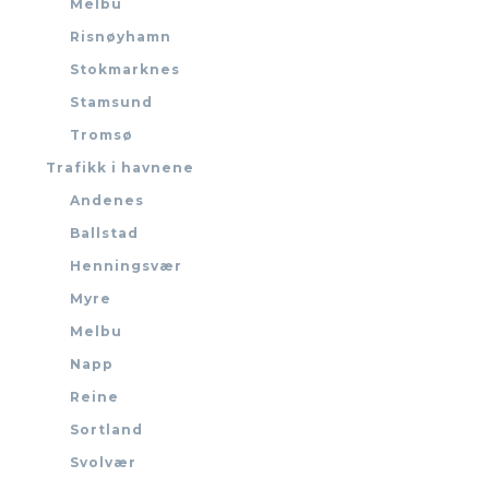
Melbu
Risnøyhamn
Stokmarknes
Stamsund
Tromsø
Trafikk i havnene
Andenes
Ballstad
Henningsvær
Myre
Melbu
Napp
Reine
Sortland
Svolvær