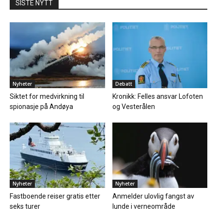
SISTE NYTT
Nyheter
Debatt
Siktet for medvirkning til
Kronikk: Felles ansvar Lofoten
spionasje på Andøya
og Vesterålen
Nyheter
Nyheter
Fastboende reiser gratis etter
Anmelder ulovlig fangst av
seks turer
lunde i verneområde