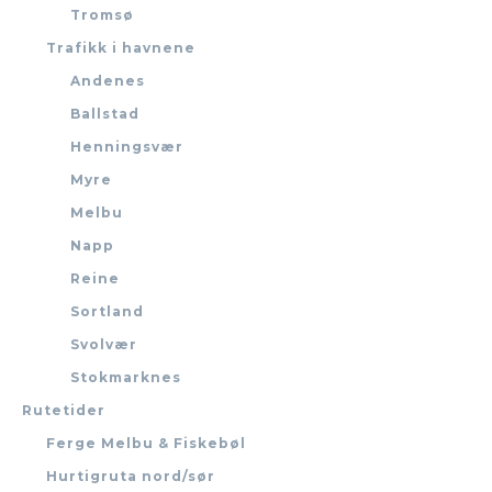
Tromsø
Trafikk i havnene
Andenes
Ballstad
Henningsvær
Myre
Melbu
Napp
Reine
Sortland
Svolvær
Stokmarknes
Rutetider
Ferge Melbu & Fiskebøl
Hurtigruta nord/sør