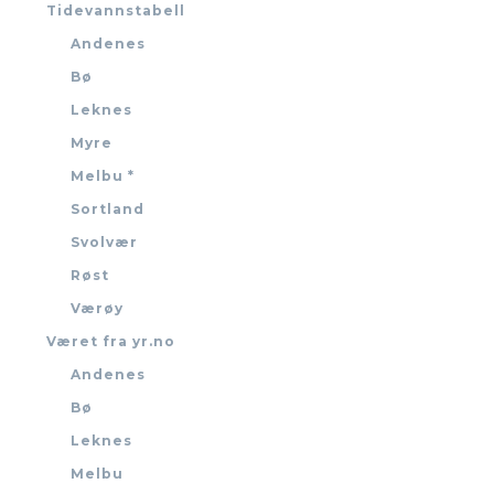
Tidevannstabell
Andenes
Bø
Leknes
Myre
Melbu *
Sortland
Svolvær
Røst
Værøy
Været fra yr.no
Andenes
Bø
Leknes
Melbu