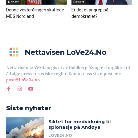
Debatt
Debatt
Denne vesterålingen skal lede
Er det et angrep på
MDG Nordland
demokratiet?
Nettavisen LoVe24.no
Nettavisen LoVe24.no gis ut av Guldberg AS og er forpliktet til
å følge pressens etiske regler. Kontakt oss via e-post her:
post@LoVe24.no
Siste nyheter
Siktet for medvirkning til
spionasje på Andøya
LOVE24.NO