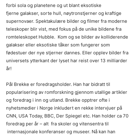
forbi sola og planetene og ut blant eksotiske
fjerne galakser, sorte hull, nøytronstjerner og kraftige
supernovaer. Spektakulære bilder og filmer fra moderne
teleskoper blir vist, med fokus på de unike bildene fra
romteleskopet Hubble. Kom og se bilder av kolliderende
galakser eller eksotiske tåker som fungerer som
fødestuer der nye stjerner dannes. Eller opplev bilder fra
universets ytterkant der lyset har reist over 13 milliarder
år!
Pål Brekke er foredragsholder. Han har bidratt til
popularisering av romforskning gjennom utallige artikler
og foredrag i inn og utland. Brekke opptrer ofte i
nyhetsmedier i Norge inkludert en rekke intervjuer på
CNN, USA Today, BBC, Der Spiegel etc. Han holder ca 70
foredrag per år – alt fra skoler og vitensentra til
internasjonale konferanser og museer. Nå kan han