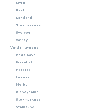
Myre
Røst
Sortland
Stokmarknes
Svolvær
Værøy
Vind i havnene
Bodø havn
Fiskebøl
Harstad
Leknes
Melbu
Risnøyhamn
Stokmarknes
Stamsund