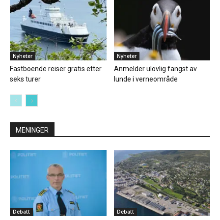
Nyheter
Nyheter
Fastboende reiser gratis etter
Anmelder ulovlig fangst av
seks turer
lunde i verneområde
MENINGER
Debatt
Debatt