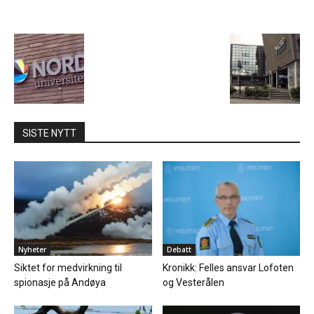
SISTE NYTT
Nyheter
Debatt
Siktet for medvirkning til
Kronikk: Felles ansvar Lofoten
spionasje på Andøya
og Vesterålen