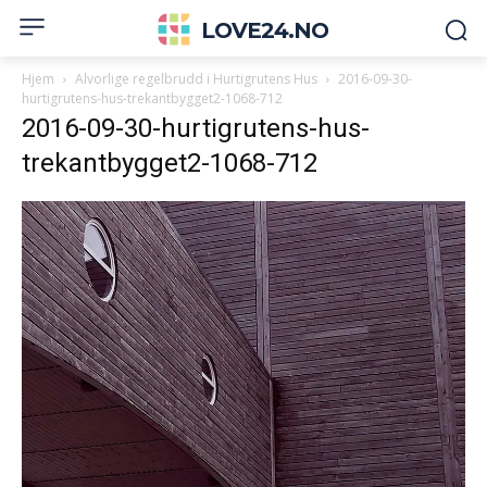
LOVE24.NO
Hjem
Alvorlige regelbrudd i Hurtigrutens Hus
2016-09-30-
hurtigrutens-hus-trekantbygget2-1068-712
2016-09-30-hurtigrutens-hus-
trekantbygget2-1068-712