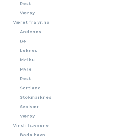
Røst
Værøy
Været fra yr.no
Andenes
Bø
Leknes
Melbu
Myre
Røst
Sortland
Stokmarknes
Svolvær
Værøy
Vind i havnene
Bodø havn