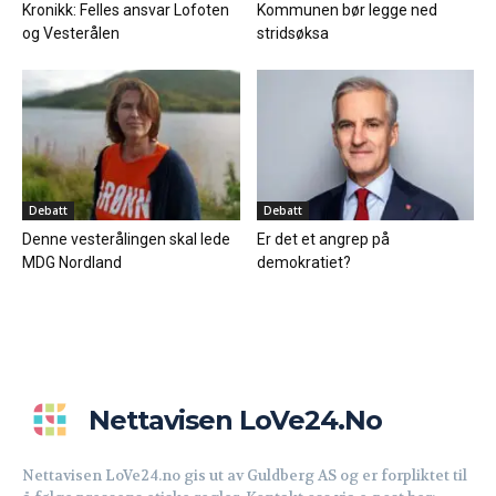
Kronikk: Felles ansvar Lofoten
Kommunen bør legge ned
og Vesterålen
stridsøksa
Debatt
Debatt
Denne vesterålingen skal lede
Er det et angrep på
MDG Nordland
demokratiet?
Nettavisen LoVe24.no
Nettavisen LoVe24.no gis ut av Guldberg AS og er forpliktet til