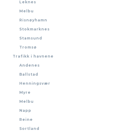
Leknes
Melbu
Risnøyhamn
Stokmarknes
Stamsund
Tromsø
Trafikk i havnene
Andenes
Ballstad
Henningsvær
Myre
Melbu
Napp
Reine
Sortland