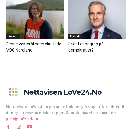
Debatt
Debatt
Denne vesterålingen skal lede
Er det et angrep på
MDG Nordland
demokratiet?
Nettavisen LoVe24.no
Nettavisen LoVe24.no gis ut av Guldberg AS og er forpliktet til
å følge pressens etiske regler. Kontakt oss via e-post her:
post@LoVe24.no