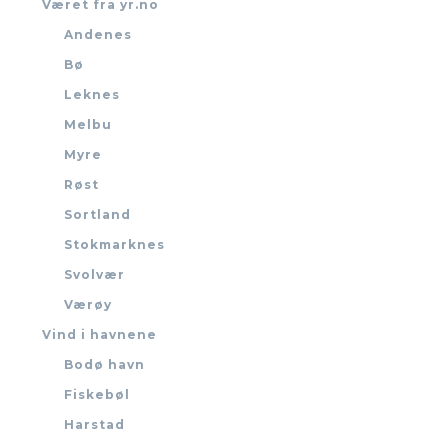
Været fra yr.no
Andenes
Bø
Leknes
Melbu
Myre
Røst
Sortland
Stokmarknes
Svolvær
Værøy
Vind i havnene
Bodø havn
Fiskebøl
Harstad