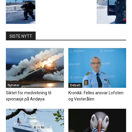
SISTE NYTT
Nyheter
Debatt
Siktet for medvirkning til
Kronikk: Felles ansvar Lofoten
spionasje på Andøya
og Vesterålen