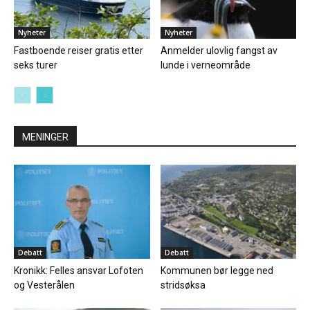
Nyheter
Nyheter
Fastboende reiser gratis etter
Anmelder ulovlig fangst av
seks turer
lunde i verneområde
MENINGER
Debatt
Debatt
Kronikk: Felles ansvar Lofoten
Kommunen bør legge ned
og Vesterålen
stridsøksa